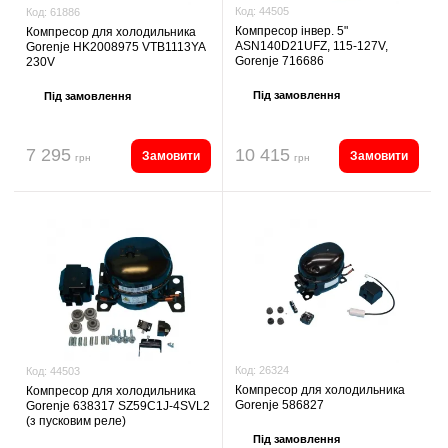
Код:
44505
Код:
61886
Компресор інвер. 5"
Компресор для холодильника
ASN140D21UFZ, 115-127V,
Gorenje HK2008975 VTB1113YA
Gorenje 716686
230V
Під замовлення
Під замовлення
7 295
10 415
Замовити
Замовити
грн
грн
Код:
26324
Код:
44503
Компресор для холодильника
Компресор для холодильника
Gorenje 586827
Gorenje 638317 SZ59C1J-4SVL2
(з пусковим реле)
Під замовлення