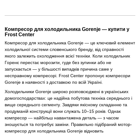
Компресор для холодильника Gorenje — купити у
Frost Center
Компресор для холодильника Gorenje — це ключовий елемент
холодильної системи словенського бренду, від справності
якого залежить охолодження всієї техніки. Коли холодильник
Горенє перестає морозити, гуде без зупинки або не
запускається — у більшості випадків причина саме у
несправному компресорі. Frost Center пропонує компресори
Gorenje в наявності з доставкою по всій Україні.
Холодильники Gorenje широко розповсюджені в українських
домогосподарствах: це надійна побутова техніка середнього і
вище середнього сегменту. Завдяки якісному складанню та
продуманій конструкції вони служать 10–15 років. Однак
компресор — найбільш навантажена деталь — з часом
зношується та потребує заміни. Правильно підібраний мотор-
компресор для холодильника Gorenje відновить
працездатність техніки без її повної заміни.