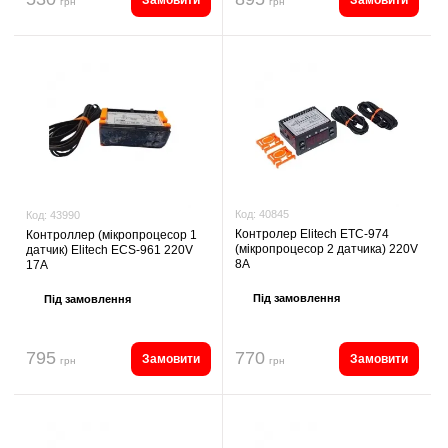
грн
грн
Код:
40845
Код:
43990
Контролер Elitech ETС-974
Контроллер (мікропроцесор 1
(мікропроцесор 2 датчика) 220V
датчик) Elitech ECS-961 220V
8A
17A
Під замовлення
Під замовлення
795
770
Замовити
Замовити
грн
грн