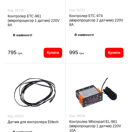
Код:
56751
Код:
56750
Контролер ЕТС-974
Контролер ETC-961
(мікропроцесор 2 датчики) 220V
(мікропроцесор 1 датчик) 220V
8A
8A
В наявності
В наявності
795
995
Купити
Купити
грн
грн
Код:
48698
Код:
64913
Контролер Whicepart EL-961
Датчик для контролера Elitech
(мікропроцесор 1 датчик) 220V
10A
В наявності