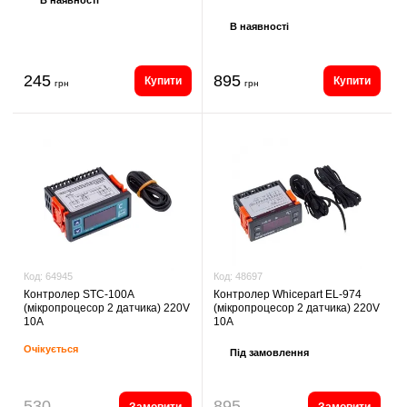
В наявності
245
895
Купити
Купити
грн
грн
Код:
48697
Код:
64945
Контролер Whicepart EL-974
Контролер STC-100A
(мікропроцесор 2 датчика) 220V
(мікропроцесор 2 датчика) 220V
10A
10A
Очікується
Під замовлення
530
895
Замовити
Замовити