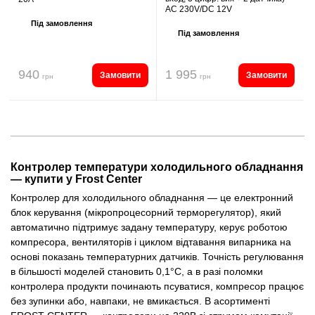
AC 230V/DC 12V
Під замовлення
Під замовлення
940
1 995
Замовити
Замовити
грн
грн
Контролер температури холодильного обладнання
— купити у Frost Center
Контролер для холодильного обладнання — це електронний
блок керування (мікропроцесорний терморегулятор), який
автоматично підтримує задану температуру, керує роботою
компресора, вентиляторів і циклом відтавання випарника на
основі показань температурних датчиків. Точність регулювання
в більшості моделей становить 0,1°C, а в разі поломки
контролера продукти починають псуватися, компресор працює
без зупинки або, навпаки, не вмикається. В асортименті