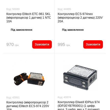
Код:
44485
Код:
50080
Контроллер ECS-974neo
Контролер Elitech ETC-961 SKL
(мікропроцесор 2 датчика) 220V
(мікропроцесор 1 датчик) 1 NTC
20A
10A
Під замовлення
Під замовлення
970
995
Замовити
Замовити
грн
грн
Код:
40874
Код:
43991
Контроллер Eliwell IDPlus 974
Контроллер (мікропроцесор 2
(IDP2EYB7R0001) (1 цифр.
датчика) Elitech ECS-974 220V
вход, 3 цифр. вих + 2 датчика)
20A