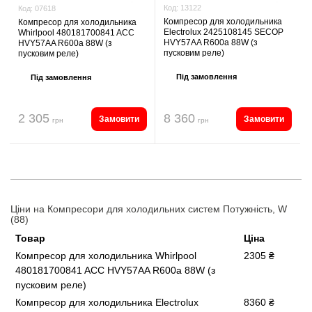
Код:
13122
Код:
07618
Компресор для холодильника
Компресор для холодильника
Electrolux 2425108145 SECOP
Whirlpool 480181700841 ACC
HVY57AA R600a 88W (з
HVY57AA R600a 88W (з
пусковим реле)
пусковим реле)
Під замовлення
Під замовлення
2 305
8 360
Замовити
Замовити
грн
грн
Ціни на Компресори для холодильних систем Потужність, W
(88)
Товар
Ціна
Компресор для холодильника Whirlpool
2305 ₴
480181700841 ACC HVY57AA R600a 88W (з
пусковим реле)
Компресор для холодильника Electrolux
8360 ₴