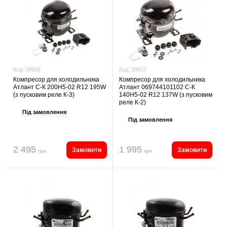
Код:
39627
Код:
39629
Компресор для холодильника
Компресор для холодильника
Атлант 069744101102 С-К
Атлант С-К 200Н5-02 R12 195W
140Н5-02 R12 137W (з пусковим
(з пусковим реле К-3)
реле К-2)
Під замовлення
Під замовлення
2 495
1 995
Замовити
Замовити
грн
грн