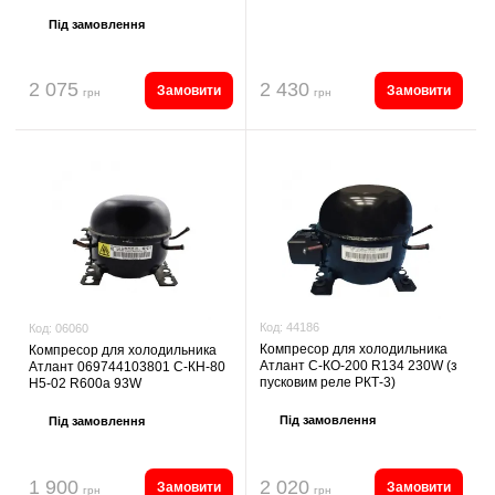
Під замовлення
2 075
2 430
Замовити
Замовити
грн
грн
Код:
44186
Код:
06060
Компресор для холодильника
Компресор для холодильника
Атлант С-КО-200 R134 230W (з
Атлант 069744103801 С-КН-80
пусковим реле РКТ-3)
Н5-02 R600a 93W
Під замовлення
Під замовлення
1 900
2 020
Замовити
Замовити
грн
грн