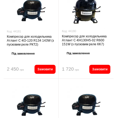
Код:
44180
Код:
44181
Компресор для холодильника
Компресор для холодильника
Атлант С-КН130Н5-02 R600
Атлант С-КО-120 R134 143W (з
151W (з пусковим реле КK7)
пусковим реле РКТ2)
Під замовлення
Під замовлення
2 450
1 720
Замовити
Замовити
грн
грн