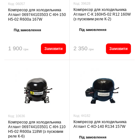
Код:
39628
Код:
06057
Компресор для холодильника
Компресор для холодильника
Атлант С-К 160Н5-02 R12 160W
Атлант 069744103503 С-КН-150
(з пусковим реле К-2)
Н5-02 R600a 167W
Під замовлення
Під замовлення
1 900
2 350
Замовити
Замовити
грн
грн
Код:
44182
Код:
10636
Компресор для холодильника
Компресор для холодильника
Атлант С-КО-140 R134 157W
Атлант 069744103501 С-КН-110
Н5-02 R600a 118W (з пусковим
реле К-6)
Під замовлення