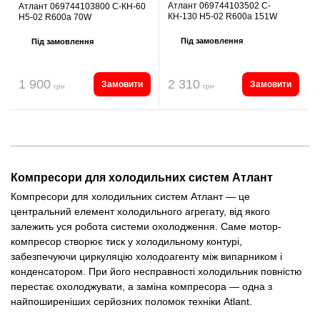
Атлант 069744103502 С-
Атлант 069744103800 С-КН-60
КН-130 Н5-02 R600a 151W
Н5-02 R600a 70W
Під замовлення
Під замовлення
1 900
2 310
Замовити
Замовити
грн
грн
Компресори для холодильних систем Атлант
Компресори для холодильних систем Атлант — це
центральний елемент холодильного агрегату, від якого
залежить уся робота системи охолодження. Саме мотор-
компресор створює тиск у холодильному контурі,
забезпечуючи циркуляцію холодоагенту між випарником і
конденсатором. При його несправності холодильник повністю
перестає охолоджувати, а заміна компресора — одна з
найпоширеніших серйозних поломок техніки Atlant.