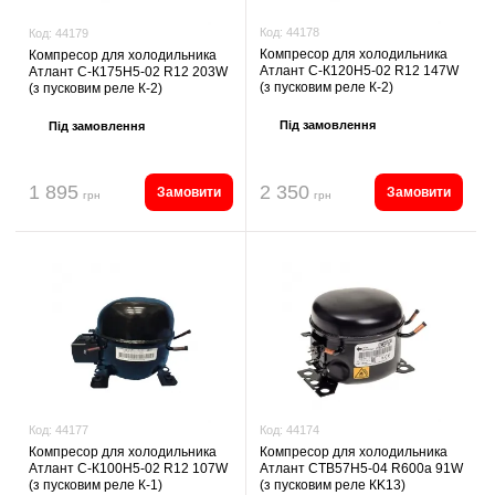
Код:
44178
Код:
44179
Компресор для холодильника
Компресор для холодильника
Атлант С-К120H5-02 R12 147W
Атлант С-К175Н5-02 R12 203W
(з пусковим реле К-2)
(з пусковим реле К-2)
Під замовлення
Під замовлення
1 895
2 350
Замовити
Замовити
грн
грн
Код:
44174
Код:
44177
Компресор для холодильника
Компресор для холодильника
Атлант СТВ57Н5-04 R600a 91W
Атлант С-К100Н5-02 R12 107W
(з пусковим реле КK13)
(з пусковим реле К-1)