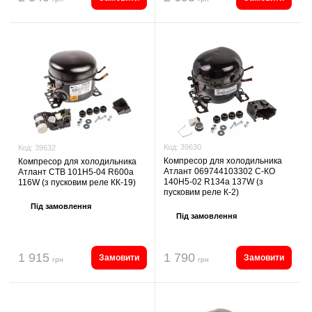
Код:
39630
Код:
39632
Компресор для холодильника
Компресор для холодильника
Атлант 069744103302 С-КО
Атлант СТВ 101Н5-04 R600а
140Н5-02 R134a 137W (з
116W (з пусковим реле КК-19)
пусковим реле К-2)
Під замовлення
Під замовлення
1 915
1 790
Замовити
Замовити
грн
грн