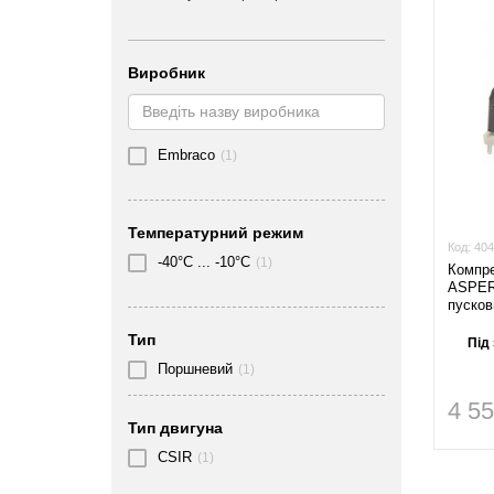
Виробник
Embraco
(1)
Температурний режим
Код:
404
-40°C ... -10°C
(1)
Компр
ASPER
пусков
Тип
Під
Поршневий
(1)
4 5
Тип двигуна
CSIR
(1)