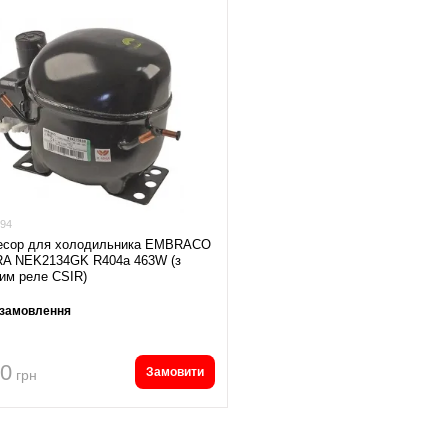
94
есор для холодильника EMBRACO
A NEK2134GK R404a 463W (з
им реле CSIR)
 замовлення
50
Замовити
грн