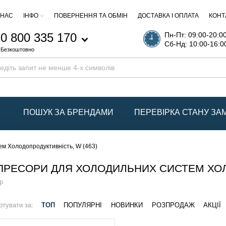
 НАС
ІНФО
ПОВЕРНЕННЯ ТА ОБМІН
ДОСТАВКА І ОПЛАТА
КОНТ
0 800 335 170
Пн-Пт: 09:00-20:0
Сб-Нд: 10:00-16:0
Безкоштовно
ПОШУК ЗА БРЕНДАМИ
ПЕРЕВІРКА СТАНУ З
м Холодопродуктивність, W (463)
РЕСОРИ ДЛЯ ХОЛОДИЛЬНИХ СИСТЕМ ХОЛО
р
ртувати за:
ТОП
ПОПУЛЯРНІ
НОВИНКИ
РОЗПРОДАЖ
АКЦІЇ