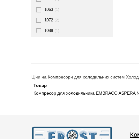
1063
(1)
1072
(2)
1089
(1)
109
(1)
1093
(1)
110
(1)
1105
(1)
Ціни на Компресори для холодильних систем Холодо
1126
(1)
Товар
Компресор для холодильника EMBRACO ASPERA N
113
(1)
115
(2)
116
(1)
1165
(1)
Ко
1172
(2)