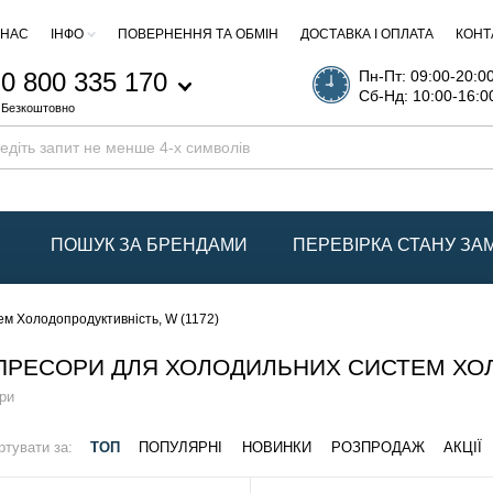
 НАС
ІНФО
ПОВЕРНЕННЯ ТА ОБМІН
ДОСТАВКА І ОПЛАТА
КОНТ
0 800 335 170
Пн-Пт: 09:00-20:0
Сб-Нд: 10:00-16:0
Безкоштовно
ПОШУК ЗА БРЕНДАМИ
ПЕРЕВІРКА СТАНУ З
м Холодопродуктивність, W (1172)
РЕСОРИ ДЛЯ ХОЛОДИЛЬНИХ СИСТЕМ ХОЛО
ри
ртувати за:
ТОП
ПОПУЛЯРНІ
НОВИНКИ
РОЗПРОДАЖ
АКЦІЇ