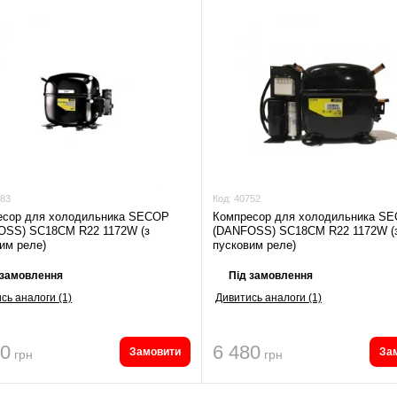
83
Код:
40752
есор для холодильника SECOP
Компресор для холодильника S
OSS) SC18CM R22 1172W (з
(DANFOSS) SC18CM R22 1172W (
им реле)
пусковим реле)
 замовлення
Під замовлення
сь аналоги (1)
Дивитись аналоги (1)
80
6 480
Замовити
За
грн
грн