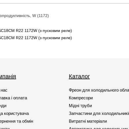
продуктивність, W (1172)
C18CM R22 1172W (з пусковим реле)
C18CM R22 1172W (з пусковим реле)
мпанія
Каталог
 нас
Фреон для холодильного обл
авка і оплата
Компресори
нди
Мідні труби
да користувача
Запчастини для холодильникі
ернення та обмін
Витратні матеріали
такти
Автоматика для холодильних