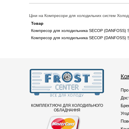
110
(1)
1105
(1)
Ціни на Компресори для холодильних систем Холодо
1126
(1)
Товар
Компресор для холодильника SECOP (DANFOSS) S
113
(1)
Компресор для холодильника SECOP (DANFOSS) S
115
(2)
116
(1)
1165
(1)
1172
(2)
Ко
118
(1)
Про
119
(1)
Дост
120
(1)
Бре
КОМПЛЕКТУЮЧІ ДЛЯ ХОЛОДИЛЬНОГО
1215
(2)
ОБЛАДНАННЯ
Уго
122
(1)
Пов
Кон