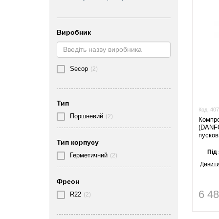
Виробник
Secop
(2)
Тип
Код:
407
Поршневий
(2)
Компр
(DANF
пусков
Тип корпусу
Під
Герметичний
(2)
Дивити
Фреон
6 4
R22
(2)