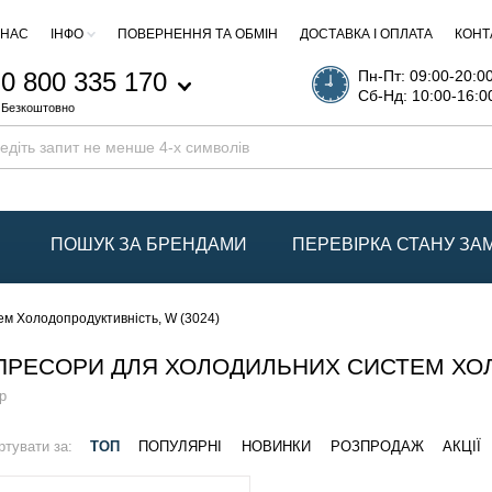
 НАС
ІНФО
ПОВЕРНЕННЯ ТА ОБМІН
ДОСТАВКА І ОПЛАТА
КОНТ
0 800 335 170
Пн-Пт: 09:00-20:0
Сб-Нд: 10:00-16:0
Безкоштовно
ПОШУК ЗА БРЕНДАМИ
ПЕРЕВІРКА СТАНУ З
м Холодопродуктивність, W (3024)
РЕСОРИ ДЛЯ ХОЛОДИЛЬНИХ СИСТЕМ ХОЛО
р
ртувати за:
ТОП
ПОПУЛЯРНІ
НОВИНКИ
РОЗПРОДАЖ
АКЦІЇ