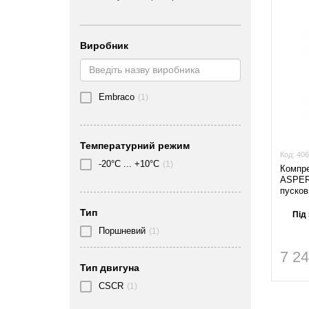
Виробник
Embraco
(1)
Температурний режим
Код:
406
-20°C ... +10°C
(1)
Компр
ASPER
пуско
Тип
Під
Поршневий
(1)
7 2
Тип двигуна
CSCR
(1)