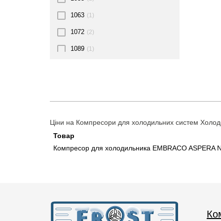
1063
(1)
1072
(2)
1089
(1)
109
(1)
1093
(1)
110
(1)
1105
(1)
Ціни на Компресори для холодильних систем Холодо
1126
(1)
Товар
Компресор для холодильника EMBRACO ASPERA N
113
(1)
115
(2)
116
(1)
1165
(1)
Ко
1172
(2)