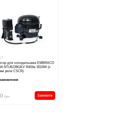
13
есор для холодильника EMBRACO
A NTU6238GKV R404a 3024W (з
вим реле CSCR)
 замовлення
40
Замовити
грн