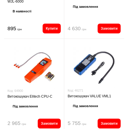
WJL-6000
Під замовлення
В наявності
895
4 630
Купити
Замовити
грн
грн
Код:
46271
Код:
64900
Витокошукач VALUE VML1
Витокошукач Elitech CPU-C
Під замовлення
Під замовлення
2 965
5 755
Замовити
Замовити
грн
грн