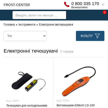
0 800 335 170
FROST-CENTER
Безкоштовно
0
Головна
Інструменти
Електронні витокошукачі
ФІЛЬТР
Електронні течошукачі
5 товарів
Код:
64901
Код:
44051
Витокошукач Elitech LD-100
Течошукач для холодильників