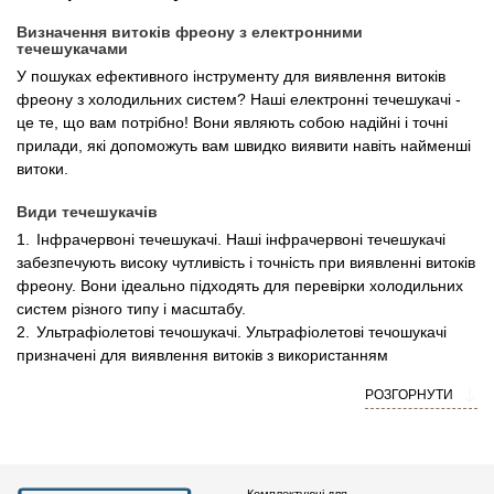
Визначення витоків фреону з електронними
течешукачами
У пошуках ефективного інструменту для виявлення витоків
фреону з холодильних систем? Наші електронні течешукачі -
це те, що вам потрібно! Вони являють собою надійні і точні
прилади, які допоможуть вам швидко виявити навіть найменші
витоки.
Види течешукачів
Інфрачервоні течешукачі. Наші інфрачервоні течешукачі
забезпечують високу чутливість і точність при виявленні витоків
фреону. Вони ідеально підходять для перевірки холодильних
систем різного типу і масштабу.
Ультрафіолетові течошукачі. Ультрафіолетові течошукачі
призначені для виявлення витоків з використанням
ультрафіолетового світла. Вони ефективні під час пошуку
РОЗГОРНУТИ
витоків у важкодоступних місцях і допомагають швидко і точно
визначити місце проникнення фреону.
Ультразвукові течешукачі. Наші ультразвукові течешукачі
оснащені передовою технологією, яка дає змогу виявляти
витоки фреону з високою точністю. Вони ідеально підходять
Комплектуючі для