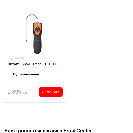
Код:
44050
Витокошукач Elitech CLD-100
Під замовлення
1 895
Замовити
грн
Електронні течешукачі в Frost Center