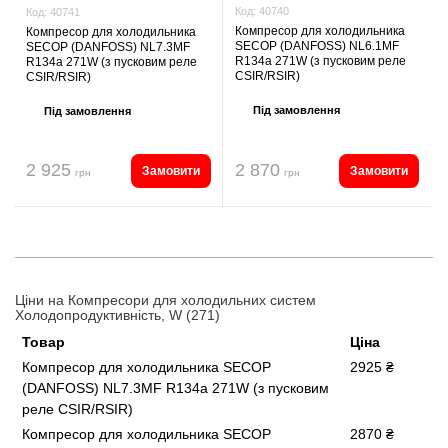
Код:
40740
Код:
40741
Компресор для холодильника
Компресор для холодильника
SECOP (DANFOSS) NL6.1MF
SECOP (DANFOSS) NL7.3MF
R134a 271W (з пусковим реле
R134a 271W (з пусковим реле
CSIR/RSIR)
CSIR/RSIR)
Під замовлення
Під замовлення
2 925
2 870
Замовити
Замовити
грн
грн
Ціни на Компресори для холодильних систем
Холодопродуктивність, W (271)
Товар
Ціна
Компресор для холодильника SECOP
2925 ₴
(DANFOSS) NL7.3MF R134a 271W (з пусковим
реле CSIR/RSIR)
Компресор для холодильника SECOP
2870 ₴