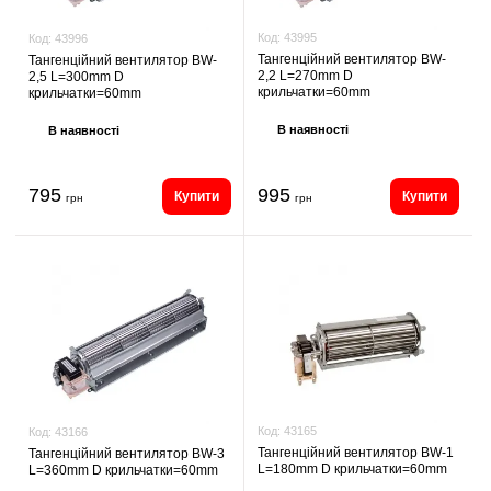
Код:
43995
Код:
43996
Тангенційний вентилятор BW-
Тангенційний вентилятор BW-
2,2 L=270mm D
2,5 L=300mm D
крильчатки=60mm
крильчатки=60mm
В наявності
В наявності
795
995
Купити
Купити
грн
грн
Код:
43165
Код:
43166
Тангенційний вентилятор BW-1
Тангенційний вентилятор BW-3
L=180mm D крильчатки=60mm
L=360mm D крильчатки=60mm