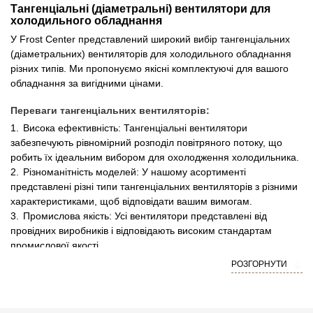
Тангенціальні (діаметральні) вентилятори для
холодильного обладнання
У Frost Center представлений широкий вибір тангенціальних
(діаметральних) вентиляторів для холодильного обладнання
різних типів. Ми пропонуємо якісні комплектуючі для вашого
обладнання за вигідними цінами.
Переваги тангенціальних вентиляторів:
Висока ефективність: Тангенціальні вентилятори
забезпечують рівномірний розподіл повітряного потоку, що
робить їх ідеальним вибором для охолодження холодильника.
Різноманітність моделей: У нашому асортименті
представлені різні типи тангенціальних вентиляторів з різними
характеристиками, щоб відповідати вашим вимогам.
Промислова якість: Усі вентилятори представлені від
провідних виробників і відповідають високим стандартам
промислової якості.
РОЗГОРНУТИ
Технічні характеристики:
Напруга:
Підходить для роботи від напруг 12В, 24В і 220В, що