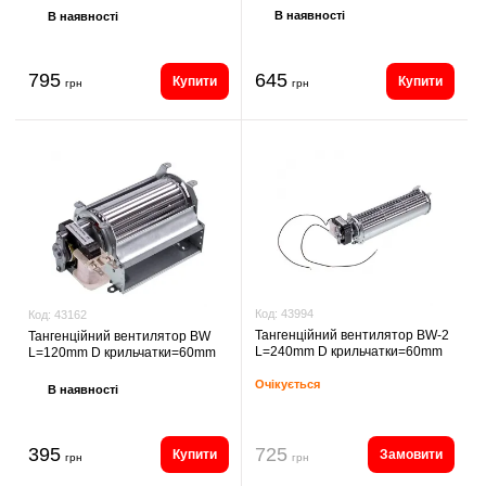
В наявності
В наявності
795
645
Купити
Купити
грн
грн
Код:
43994
Код:
43162
Тангенційний вентилятор BW-2
Тангенційний вентилятор BW
L=240mm D крильчатки=60mm
L=120mm D крильчатки=60mm
Очікується
В наявності
395
725
Купити
Замовити
грн
грн