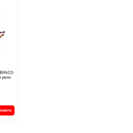
EMBRACO
м реле
мовити