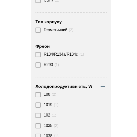
CSIR
(1)
Тип корпусу
Герметичний
(2)
Фреон
R134/R134a/R134c
(1)
R290
(1)
Холодопродуктивність, W
100
(2)
1019
(1)
102
(1)
1035
(2)
1038
(1)