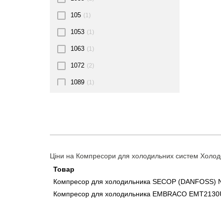
105
(1)
1053
(1)
1063
(1)
1072
(2)
1089
(1)
109
(1)
1093
(1)
110
(1)
1105
(1)
Ціни на Компресори для холодильних систем Холодо
1126
(1)
Товар
Компресор для холодильника SECOP (DANFOSS) N
113
(1)
Компресор для холодильника EMBRACO EMT2130U 
115
(2)
116
(1)