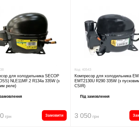
38
Код:
40543
есор для холодильника SECOP
Компресор для холодильника 
OSS) NLE11MF.2 R134a 335W (з
EMT2130U R290 335W (з пускови
им реле)
CSIR)
 замовлення
Під замовлення
30
3 050
Замовити
За
грн
грн