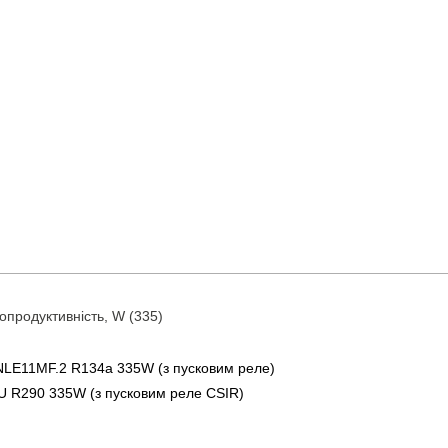
продуктивність, W (335)
LE11MF.2 R134a 335W (з пусковим реле)
R290 335W (з пусковим реле CSIR)