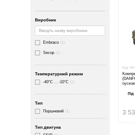
Виробник
Embraco
(1)
Secop
(1)
Код:
407
Компр
Температурний режим
(DANF
-40°C ... -10°C
(1)
пусков
Під
Тип
3 5
Поршневий
(1)
Тип двигуна