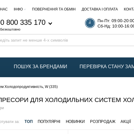
 НАС
ІНФО
ПОВЕРНЕННЯ ТА ОБМІН
ДОСТАВКА І ОПЛАТА
КОНТ
0 800 335 170
Пн-Пт: 09:00-20:0
Сб-Нд: 10:00-16:0
Безкоштовно
ПОШУК ЗА БРЕНДАМИ
ПЕРЕВІРКА СТАНУ З
м Холодопродуктивність, W (335)
РЕСОРИ ДЛЯ ХОЛОДИЛЬНИХ СИСТЕМ ХОЛО
ри
ртувати за:
ТОП
ПОПУЛЯРНІ
НОВИНКИ
РОЗПРОДАЖ
АКЦІЇ