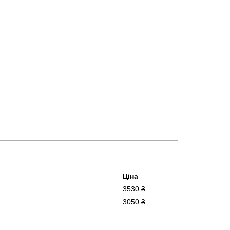
Ціна
3530 ₴
3050 ₴