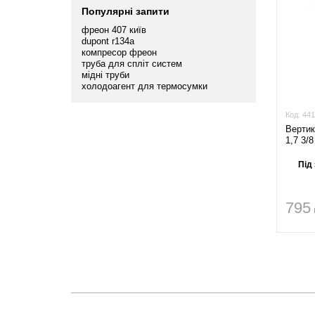
Популярнi запити
фреон 407 київ
dupont r134a
компресор фреон
труба для спліт систем
мідні труби
холодоагент для термосумки
Код:
441
Вертик
1,7 3/8
Під
795