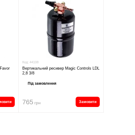
Код:
44108
Favor
Вертикальний ресивер Magic Controls LDL
2,8 3/8
Під замовлення
765
мовити
Замовити
грн