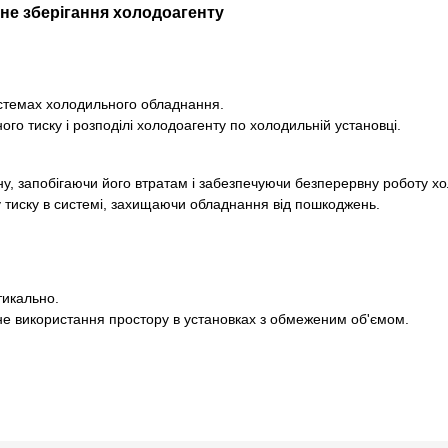
не зберігання холодоагенту
истемах холодильного обладнання.
ого тиску і розподілі холодоагенту по холодильній установці.
у, запобігаючи його втратам і забезпечуючи безперервну роботу х
 тиску в системі, захищаючи обладнання від пошкоджень.
тикально.
е використання простору в установках з обмеженим об'ємом.
льно.
зберігання фреону, але обмежений вертикальний простір.