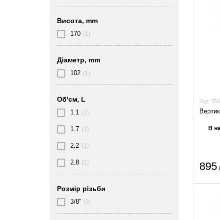
Висота, mm
170
(1)
Діаметр, mm
102
(1)
Об'єм, L
Код:
554
Вертик
1.1
(1)
В на
1.7
(1)
2.2
(1)
2.8
(1)
895
Розмір різьби
3/8''
(3)