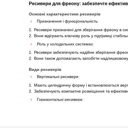
Ресивери для фреону: забезпечте ефектив
Основні характеристики ресиверів
Призначення і функціональність:
Ресивери призначені для зберігання фреону в с
Вони відіграють ключову роль у підтримці стабільн
Роль у холодильних системах:
Ресивери забезпечують надійне зберігання фреон
Вони також допомагають запобігти надлишковому
Види ресиверів
Вертикальні ресивери:
Мають циліндричну форму і встановлюються вер
Забезпечують компактне розміщення та ефективн
Горизонтальні ресивери:
Мають ширшу форму і встановлюються горизонта
Кращі для установок, де потрібен великий об'єм 
Вибір і встановлення ресиверів