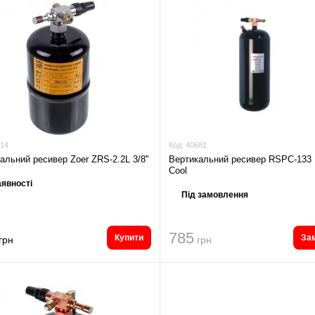
14
Код:
40681
альний ресивер Zoer ZRS-2.2L 3/8''
Вертикальний ресивер RSPC-133 
Cool
явності
Під замовлення
785
Купити
За
грн
грн