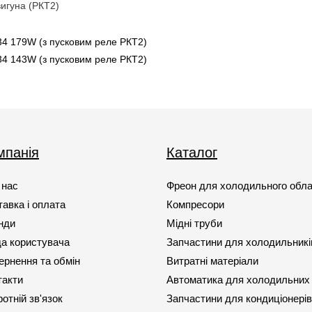
игуна (РКТ2)
4 179W (з пусковим реле РКТ2)
4 143W (з пусковим реле РКТ2)
мпанія
Каталог
 нас
Фреон для холодильного обл
авка і оплата
Компресори
нди
Мідні труби
да користувача
Запчастини для холодильникі
ернення та обмін
Витратні матеріали
такти
Автоматика для холодильних
отній зв'язок
Запчастини для кондиціонерів