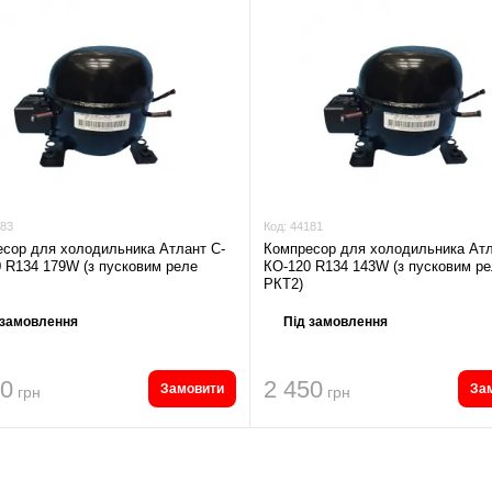
83
Код:
44181
сор для холодильника Атлант С-
Компресор для холодильника Атл
 R134 179W (з пусковим реле
КО-120 R134 143W (з пусковим р
РКТ2)
 замовлення
Під замовлення
40
2 450
Замовити
За
грн
грн