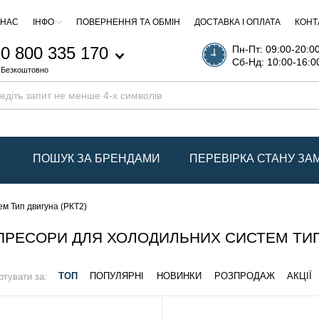
 НАС
ІНФО
ПОВЕРНЕННЯ ТА ОБМІН
ДОСТАВКА І ОПЛАТА
КОНТ
0 800 335 170
Пн-Пт: 09:00-20:0
Сб-Нд: 10:00-16:0
Безкоштовно
ПОШУК ЗА БРЕНДАМИ
ПЕРЕВІРКА СТАНУ З
м Тип двигуна (РКТ2)
РЕСОРИ ДЛЯ ХОЛОДИЛЬНИХ СИСТЕМ ТИП 
ртувати за:
ТОП
ПОПУЛЯРНІ
НОВИНКИ
РОЗПРОДАЖ
АКЦІЇ