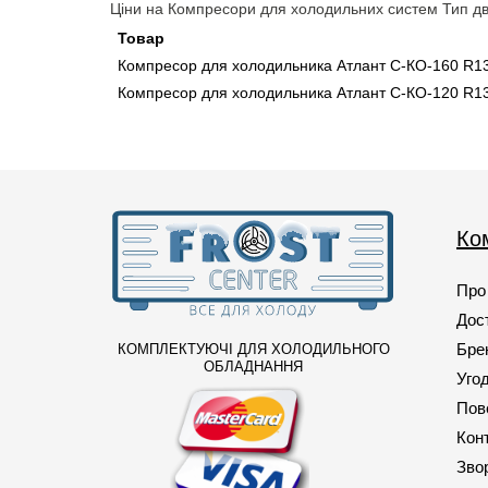
Ціни на Компресори для холодильних систем Тип дв
VESF11C
Товар
(1)
Компресор для холодильника Атлант С-КО-160 R13
ZAF-5
(1)
Компресор для холодильника Атлант С-КО-120 R13
ZAF5
(1)
ZAF7
(1)
ZAFA
(1)
ZAFC
(1)
Ко
ZAFF
(3)
Про
ZAFP
(2)
Дост
ZCF-Р
(1)
Бре
КОМПЛЕКТУЮЧІ ДЛЯ ХОЛОДИЛЬНОГО
ОБЛАДНАННЯ
ZCF-С
(1)
Уго
ZHB43-120P15C
Пов
(1)
Кон
ZHB68-120P15C
(2)
Звор
ZNB43-120P15C
(1)