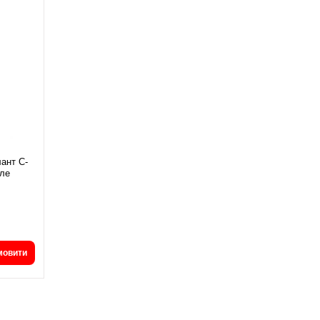
ант С-
еле
мовити