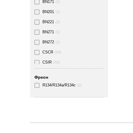
BN171
(1)
BN201
(1)
BN221
(3)
BN271
(1)
BN272
(1)
CSCR
(16)
CSIR
(70)
CSR
(32)
Фреон
MM1110Y
(1)
R134/R134a/R134c
(2)
PSC
(1)
RSCR
(5)
RSIR
(7)
RSIR/CSIR
(17)
RSIR/RSCR
(11)