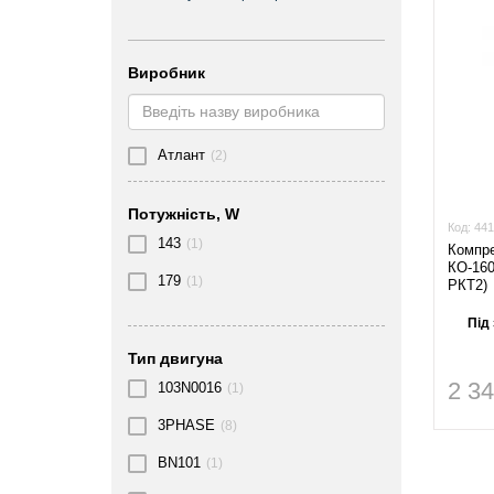
Виробник
Атлант
(2)
Потужність, W
Код:
441
143
(1)
Компре
КО-160
179
(1)
РКТ2)
Під
Тип двигуна
2 3
103N0016
(1)
3PHASE
(8)
BN101
(1)