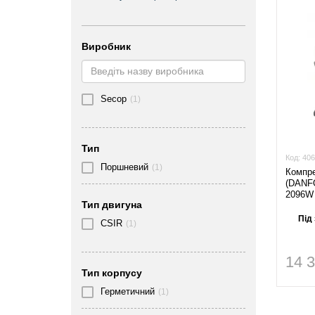
Виробник
Secop
(1)
Тип
Код:
406
Поршневий
(1)
Компр
(DANF
2096W 
Тип двигуна
Під
CSIR
(1)
14 
Тип корпусу
Герметичний
(1)