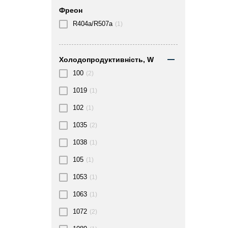
Фреон
R404а/R507а
(1)
Холодопродуктивність, W
100
(2)
1019
(1)
102
(1)
1035
(2)
1038
(1)
105
(1)
1053
(1)
1063
(1)
1072
(2)