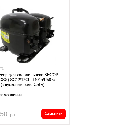
72
есор для холодильника SECOP
OSS) SC12/12CL R404а/R507а
(з пусковим реле CSIR)
 замовлення
350
Замовити
грн