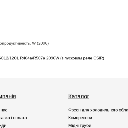
продуктивність, W (2096)
C12/12CL R404а/R507а 2096W (з пусковим реле CSIR)
мпанія
Каталог
 нас
Фреон для холодильного обл
авка і оплата
Компресори
нди
Мідні труби