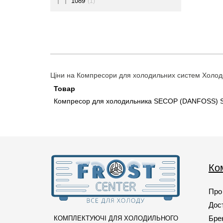
1089
(1)
109
(1)
1093
(1)
110
(1)
1105
(1)
Ціни на Компресори для холодильних систем Холодо
1126
(1)
Товар
Компресор для холодильника SECOP (DANFOSS) S
113
(1)
115
(2)
116
(1)
1165
(1)
Ко
1172
(2)
118
(1)
Про
119
(1)
Дост
Бре
КОМПЛЕКТУЮЧІ ДЛЯ ХОЛОДИЛЬНОГО
120
(1)