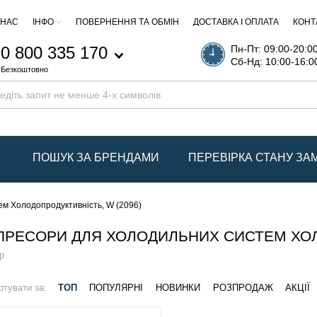
 НАС
ІНФО
ПОВЕРНЕННЯ ТА ОБМІН
ДОСТАВКА І ОПЛАТА
КОНТ
0 800 335 170
Пн-Пт: 09:00-20:0
Сб-Нд: 10:00-16:0
Безкоштовно
ПОШУК ЗА БРЕНДАМИ
ПЕРЕВІРКА СТАНУ З
м Холодопродуктивність, W (2096)
РЕСОРИ ДЛЯ ХОЛОДИЛЬНИХ СИСТЕМ ХОЛО
р
ртувати за:
ТОП
ПОПУЛЯРНІ
НОВИНКИ
РОЗПРОДАЖ
АКЦІЇ