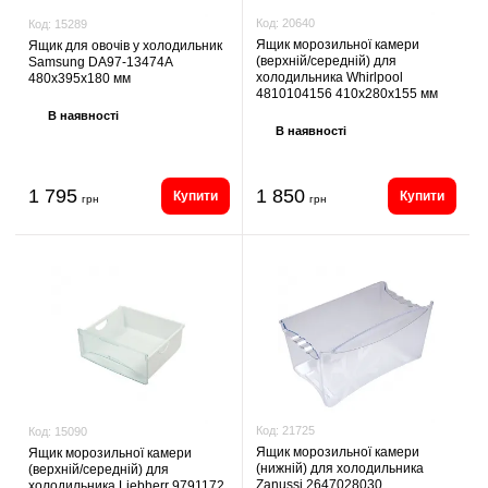
Код:
20640
Код:
15289
Ящик морозильної камери
Ящик для овочів у холодильник
(верхній/середній) для
Samsung DA97-13474A
холодильника Whirlpool
480х395х180 мм
4810104156 410х280х155 мм
В наявності
В наявності
1 795
1 850
Купити
Купити
грн
грн
Код:
21725
Код:
15090
Ящик морозильної камери
Ящик морозильної камери
(нижній) для холодильника
(верхній/середній) для
Zanussi 2647028030
холодильника Liebherr 9791172