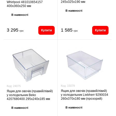
245х325х190 мм
Whirlpool 481010654157
400х360х250 мм
В наявності
В наявності
3 295
1 585
Купити
Купити
грн
грн
Код:
15079
Код:
24075
Ящик для овочів (правий/лівий)
Ящик для овочів (правий/лівий)
у холодильник Liebherr 9290034
у холодильник Beko
260х370х180 мм (прозорий)
4207680400 295х240х185 мм
В наявності
В наявності