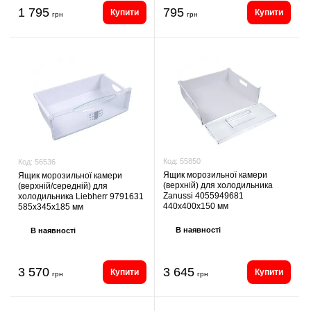
1 795
795
Купити
Купити
грн
грн
Код:
55850
Код:
56536
Ящик морозильної камери
Ящик морозильної камери
(верхній) для холодильника
(верхній/середній) для
Zanussi 4055949681
холодильника Liebherr 9791631
440х400х150 мм
585х345х185 мм
В наявності
В наявності
3 570
3 645
Купити
Купити
грн
грн