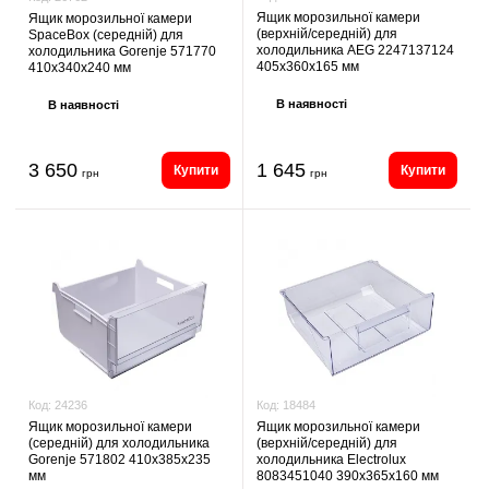
Ящик морозильної камери
Ящик морозильної камери
(верхній/середній) для
SpaceBox (середній) для
холодильника AEG 2247137124
холодильника Gorenje 571770
405х360х165 мм
410х340х240 мм
В наявності
В наявності
3 650
1 645
Купити
Купити
грн
грн
Код:
18484
Код:
24236
Ящик морозильної камери
Ящик морозильної камери
(верхній/середній) для
(середній) для холодильника
холодильника Electrolux
Gorenje 571802 410х385х235
8083451040 390х365х160 мм
мм