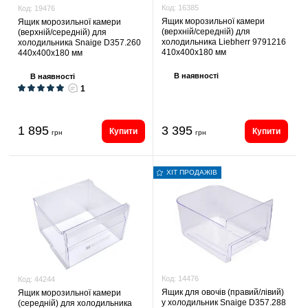
Код:
16385
Код:
19476
Ящик морозильної камери
Ящик морозильної камери
(верхній/середній) для
(верхній/середній) для
холодильника Liebherr 9791216
холодильника Snaige D357.260
410х400х180 мм
440х400х180 мм
В наявності
В наявності
1
1 895
3 395
Купити
Купити
грн
грн
ХІТ ПРОДАЖІВ
Код:
14476
Код:
44244
Ящик для овочів (правий/лівий)
Ящик морозильної камери
у холодильник Snaige D357.288
(середній) для холодильника