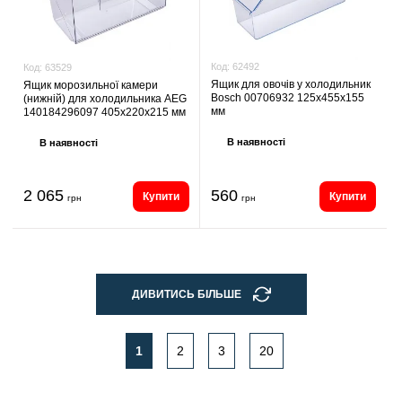
Код:
62492
Код:
63529
Ящик для овочів у холодильник
Ящик морозильної камери
Bosch 00706932 125х455х155
(нижній) для холодильника AEG
мм
140184296097 405х220х215 мм
В наявності
В наявності
2 065
560
Купити
Купити
грн
грн
ДИВИТИСЬ БІЛЬШЕ
1
2
3
20