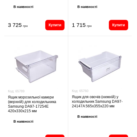
В наявності
В наявності
3 725
1 715
Купити
Купити
грн
грн
Код:
65760
Код:
65789
Ящик для овочів (нижній) у
Ящик морозильної камери
холодильник Samsung DA97-
(верхній) для холодильника
24147A 565x355x220 мм
Samsung DA97-17254E
420x330x215 мм
В наявності
В наявності