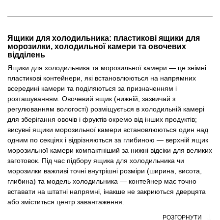
Ящики для холодильника: пластикові ящики для
морозилки, холодильної камери та овочевих
відділень
Ящики для холодильника та морозильної камери — це знімні
пластикові контейнери, які встановлюються на напрямних
всередині камери та поділяються за призначенням і
розташуванням. Овочевий ящик (нижній, зазвичай з
регулюванням вологості) розміщується в холодильній камері
для зберігання овочів і фруктів окремо від інших продуктів;
висувні ящики морозильної камери встановлюються один над
одним по секціях і відрізняються за глибиною — верхній ящик
морозильної камери компактніший за нижні відсіки для великих
заготовок. Під час підбору ящика для холодильника чи
морозилки важливі точні внутрішні розміри (ширина, висота,
глибина) та модель холодильника — контейнер має точно
вставати на штатні напрямні, інакше не закриються дверцята
або зміститься центр завантаження.
РОЗГОРНУТИ