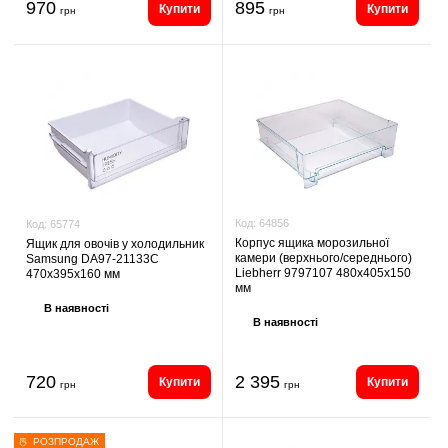
970
895
Купити
Купити
грн
грн
Код:
64856
Код:
65774
Корпус ящика морозильної
Ящик для овочів у холодильник
камери (верхнього/середнього)
Samsung DA97-21133C
Liebherr 9797107 480x405x150
470x395x160 мм
мм
В наявності
В наявності
720
2 395
Купити
Купити
грн
грн
РОЗПРОДАЖ