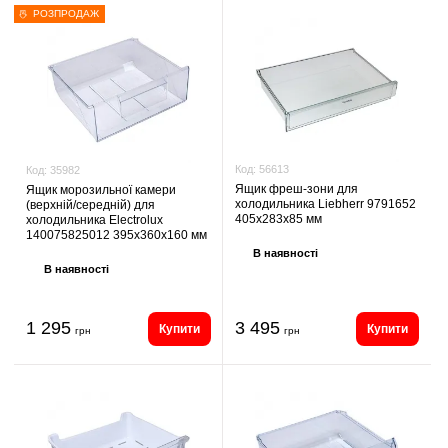
РОЗПРОДАЖ
Код:
56613
Код:
35982
Ящик фреш-зони для
Ящик морозильної камери
холодильника Liebherr 9791652
(верхній/середній) для
405х283х85 мм
холодильника Electrolux
140075825012 395х360х160 мм
В наявності
В наявності
1 295
3 495
Купити
Купити
грн
грн