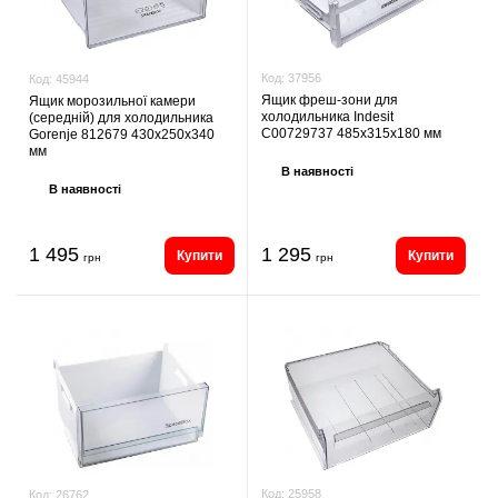
Код:
37956
Код:
45944
Ящик фреш-зони для
Ящик морозильної камери
холодильника Indesit
(середній) для холодильника
C00729737 485х315х180 мм
Gorenje 812679 430х250х340
мм
В наявності
В наявності
1 495
1 295
Купити
Купити
грн
грн
Код:
25958
Код:
26762