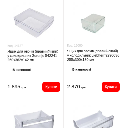
Код:
15080
Код:
14127
Ящик для овочів (правий/лівий)
Ящик для овочів (правий/лівий)
у холодильник Liebherr 9290036
у холодильник Gorenje 542241
255х300х180 мм
260х362х142 мм
В наявності
В наявності
1 895
2 870
Купити
Купити
грн
грн