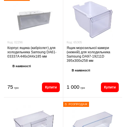
Код:
65305
Код:
02296
Ящик морозильної камери
Корпус ящика (кабріолет) для
(нижній) для холодильника
холодильника Samsung DA61-
Samsung DA97-19211D
03337A 446х344х185 мм
395х300х258 мм
В наявності
В наявності
75
1 000
Купити
Купити
грн
грн
РОЗПРОДАЖ