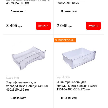
400х225х240 мм
450х415х185 мм
В наявності
В наявності
3 495
2 045
Купити
Купити
грн
грн
РОЗПРОДАЖ
Код:
64340
Код:
34498
Ящик фреш-зони для
Ящик фреш-зони для
холодильника Samsung DA97-
холодильника Gorenje 449268
15516A 485х365х170 мм
490х315х165 мм
В наявності
В наявності