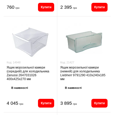
760
2 395
Купити
Купити
грн
грн
Код:
21427
Код:
14948
Ящик морозильної камери
Ящик морозильної камери
(нижній) для холодильника
(середній) для холодильника
Liebherr 9791290 410х240х185
Zanussi 2647031026
мм
400х425х270 мм
В наявності
В наявності
4 045
3 895
Купити
Купити
грн
грн