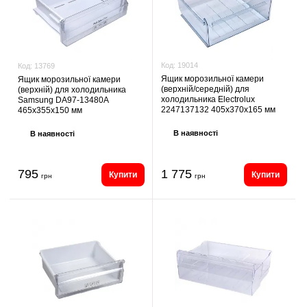
Код:
19014
Код:
13769
Ящик морозильної камери
Ящик морозильної камери
(верхній/середній) для
(верхній) для холодильника
холодильника Electrolux
Samsung DA97-13480A
2247137132 405х370х165 мм
465х355х150 мм
В наявності
В наявності
795
1 775
Купити
Купити
грн
грн