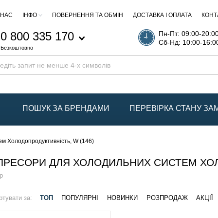
 НАС
ІНФО
ПОВЕРНЕННЯ ТА ОБМІН
ДОСТАВКА І ОПЛАТА
КОНТ
0 800 335 170
Пн-Пт: 09:00-20:0
Сб-Нд: 10:00-16:0
Безкоштовно
ПОШУК ЗА БРЕНДАМИ
ПЕРЕВІРКА СТАНУ З
м Холодопродуктивність, W (146)
РЕСОРИ ДЛЯ ХОЛОДИЛЬНИХ СИСТЕМ ХОЛО
р
ртувати за:
ТОП
ПОПУЛЯРНІ
НОВИНКИ
РОЗПРОДАЖ
АКЦІЇ