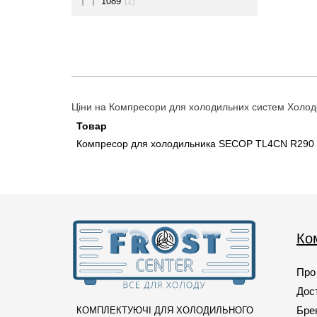
1089
(1)
109
(1)
1093
(1)
110
(1)
1105
(1)
Ціни на Компресори для холодильних систем Холодо
1126
(1)
Товар
Компресор для холодильника SECOP TL4CN R290 1
113
(1)
115
(2)
116
(1)
1165
(1)
Ко
1172
(2)
118
(1)
Про
119
(1)
Дост
Бре
КОМПЛЕКТУЮЧІ ДЛЯ ХОЛОДИЛЬНОГО
120
(1)