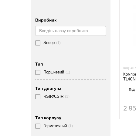
Виробник
Secop
(1)
Тип
Код:
407
Поршневий
(1)
Компр
TL4CN 
Тип двигуна
Під
RSIR/CSIR
(1)
2 9
Тип корпусу
Герметичний
(1)