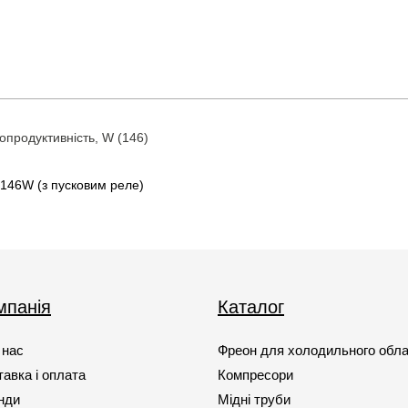
продуктивність, W (146)
46W (з пусковим реле)
мпанія
Каталог
 нас
Фреон для холодильного обл
авка і оплата
Компресори
нди
Мідні труби