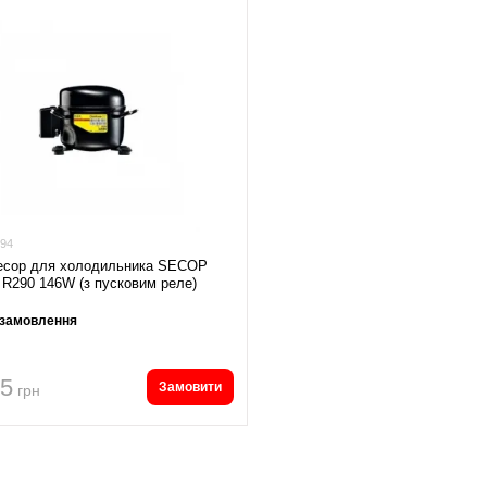
94
есор для холодильника SECOP
R290 146W (з пусковим реле)
 замовлення
55
Замовити
грн