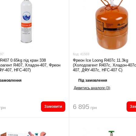
97
Код:
41569
R407 0.65kg під кран 338
Фреон Ice Loong R407c 11.3kg
оагент R407, Хладон-407, Фреон
(Холодоагент R407c, Хладон-407
ФУ-407, HFC-407)
407, ДФУ-407c, HFC-407 С)
 замовлення
Під замовлення
Дивитись аналоги (3)
6 895
Замовити
За
грн
грн