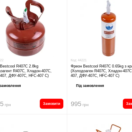
22
Код:
44221
Bestcool R407C 2.8kg
Фреон Bestcool R407C 0.65kg з к
оагент R407C, Хладон-407C,
(Холодоаген R407C, Хладон-407C
407, ДФУ-407C, HFC-407 C)
407, ДФУ-407C, HFC-407 C)
 замовлення
Під замовлення
65
995
Замовити
За
грн
грн