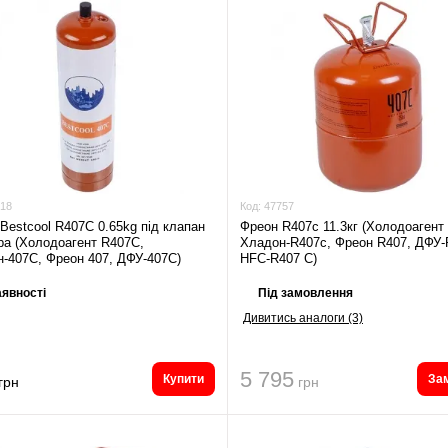
18
Код:
47757
Bestcool R407C 0.65kg під клапан
Фреон R407c 11.3кг (Холодоагент
а (Холодоагент R407C,
Хладон-R407c, Фреон R407, ДФУ-
-407C, Фреон 407, ДФУ-407C)
HFC-R407 C)
явності
Під замовлення
Дивитись аналоги (3)
5 795
Купити
За
грн
грн