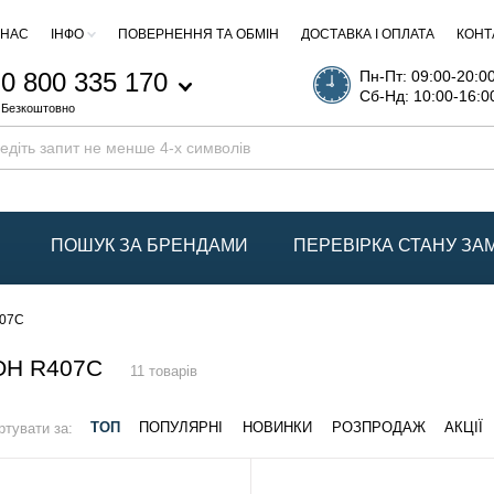
 НАС
ІНФО
ПОВЕРНЕННЯ ТА ОБМІН
ДОСТАВКА І ОПЛАТА
КОНТ
0 800 335 170
Пн-Пт: 09:00-20:0
Сб-Нд: 10:00-16:0
Безкоштовно
ПОШУК ЗА БРЕНДАМИ
ПЕРЕВІРКА СТАНУ З
407C
Н R407C
11 товарів
ртувати за:
ТОП
ПОПУЛЯРНІ
НОВИНКИ
РОЗПРОДАЖ
АКЦІЇ