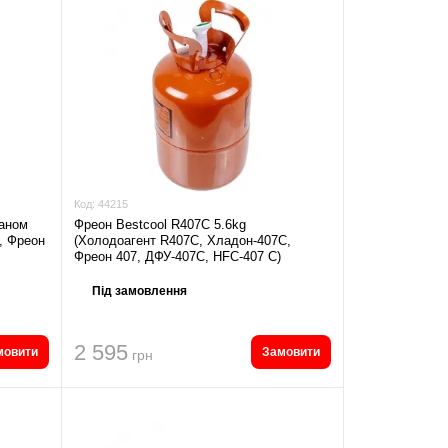
Код:
44215
раном
Фреон Bestcool R407C 5.6kg
, Фреон
(Холодоагент R407C, Хладон-407C,
Фреон 407, ДФУ-407C, HFC-407 C)
Під замовлення
2 595
мовити
Замовити
грн