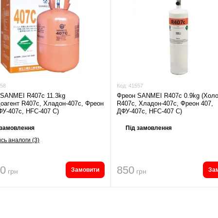
58
Код:
41557
 SANMEI R407c 11.3kg
Фреон SANMEI R407c 0.9kg (Холо
оагент R407c, Хладон-407c, Фреон
R407c, Хладон-407c, Фреон 407,
ФУ-407c, HFC-407 С)
ДФУ-407c, HFC-407 С)
 замовлення
Під замовлення
сь аналоги (3)
00
850
Замовити
За
грн
грн