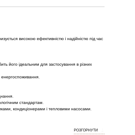
зується високою ефективністю і надійністю під час
ть його ідеальним для застосування в різних
о енергоспоживання.
днання.
ологічним стандартам.
никами, кондиціонерами і тепловими насосами.
ку по всій Україні, забезпечуючи зручність і
РОЗГОРНУТИ