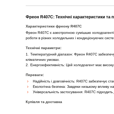
Фреон R407C: Технічні характеристики та 
Характеристики фреону R407C
Фреон R407C є азеотропною сумішшю холодоагентів, 
роботи в різних холодильних і кондиціонуючих сист
Технічні параметри:
Температурний діапазон: Фреон R407C забезпечує
кліматичних умовах.
Енергоефективність: Цей холодоагент має високу
Переваги:
Надійність і довговічність: R407C забезпечує с
Екологічна безпека: Завдяки низькому впливу н
Універсальність застосування: R407C підходить
Купівля та доставка
В інтернет-магазині "FROST CENTER" пропонуємо фр
доступність наших товарів для клієнтів з різних регіон