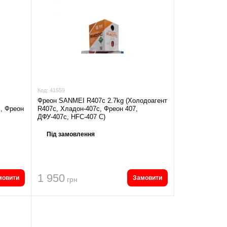
Код:
41559
Фреон SANMEI R407c 2.7kg (Холодоагент
c, Фреон
R407c, Хладон-407c, Фреон 407,
ДФУ-407c, HFC-407 С)
Під замовлення
1 950
мовити
Замовити
грн