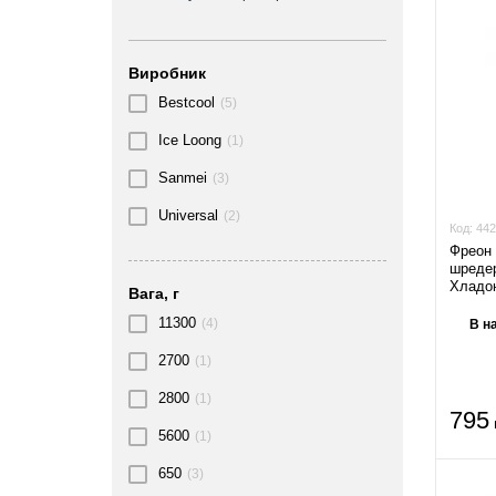
Виробник
Bestcool
(5)
Ice Loong
(1)
Sanmei
(3)
Universal
(2)
Код:
442
Фреон 
шредер
Хладон
Вага, г
11300
(4)
В на
2700
(1)
2800
(1)
795
5600
(1)
650
(3)