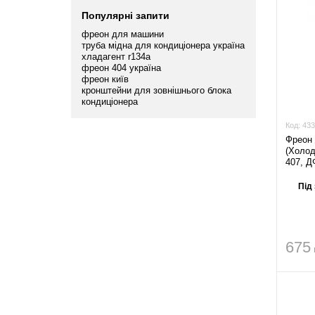
Популярнi запити
фреон для машини
труба мідна для кондиціонера україна
хладагент r134а
фреон 404 україна
фреон київ
кронштейни для зовнішнього блока
кондиціонера
Код:
433
Фреон 
(Холод
407, Д
Під
675