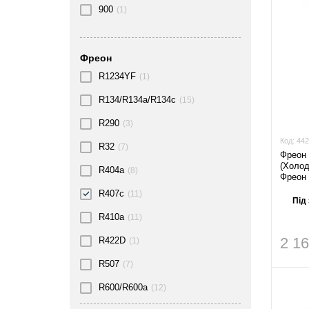
900
(1)
Фреон
R1234YF
(1)
R134/R134a/R134c
(15)
R290
(3)
Код:
442
R32
(7)
Фреон 
(Холод
R404a
(8)
Фреон 
R407c
(11)
Під
R410a
(11)
2 1
R422D
(1)
R507
(7)
R600/R600a
(12)