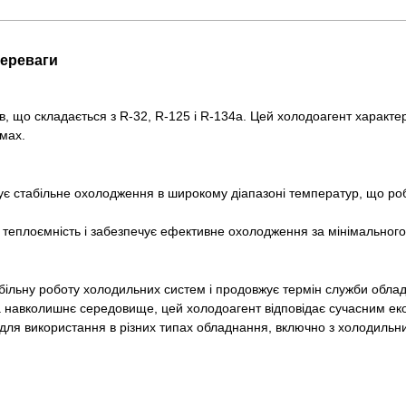
переваги
що складається з R-32, R-125 і R-134a. Цей холодоагент характери
емах.
 стабільне охолодження в широкому діапазоні температур, що роби
 теплоємність і забезпечує ефективне охолодження за мінімальног
табільну роботу холодильних систем і продовжує термін служби обла
а навколишнє середовище, цей холодоагент відповідає сучасним ек
 для використання в різних типах обладнання, включно з холодиль
еон R407C за конкурентоспроможними цінами. Ми здійснюємо достав
ів.