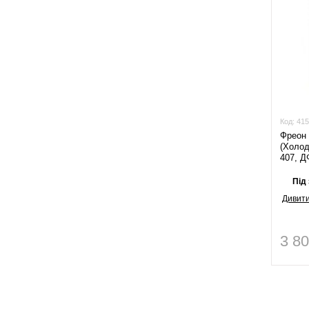
Код:
415
Фреон
(Холод
407, Д
Під
Дивити
3 8