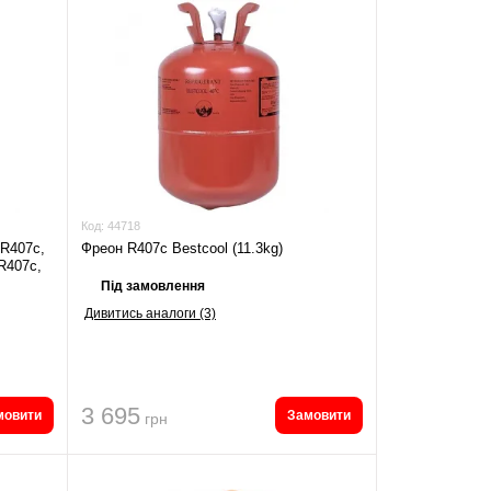
Код:
44718
 R407c,
Фреон R407c Bestcool (11.3kg)
R407c,
Під замовлення
Дивитись аналоги (3)
3 695
мовити
Замовити
грн