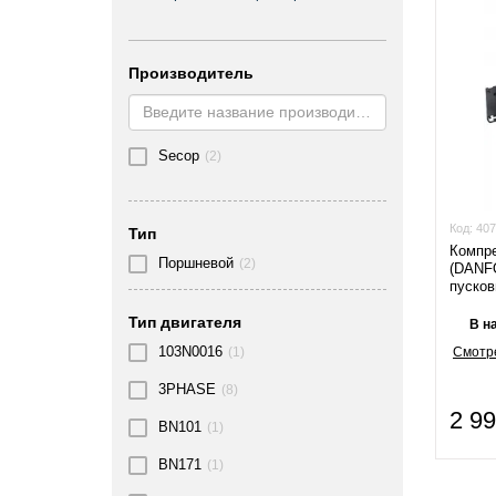
Производитель
Secop
(2)
Код:
407
Тип
Компр
Поршневой
(2)
(DANF
пуско
Тип двигателя
В н
103N0016
Смотре
(1)
3PHASE
(8)
2 9
BN101
(1)
BN171
(1)