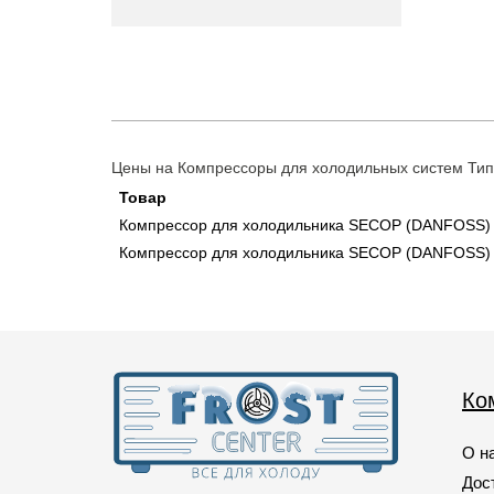
ZAF-5
(1)
ZAF5
(1)
ZAF7
(1)
ZAFA
(1)
Цены на Компрессоры для холодильных систем Тип
ZAFC
(1)
Товар
Компрессор для холодильника SECOP (DANFOSS) 
ZAFF
(3)
Компрессор для холодильника SECOP (DANFOSS)
ZAFP
(2)
ZCF-Р
(1)
ZCF-С
(1)
ZHB43-120P15C
(1)
Ко
ZHB68-120P15C
(2)
ZNB43-120P15C
(1)
О н
Дос
ZNB68-120P15C
(2)