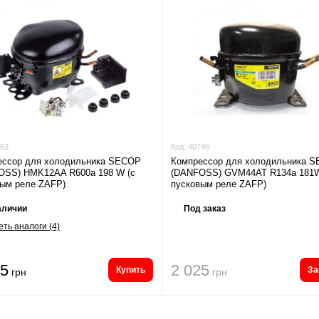
63
Код:
40746
ессор для холодильника SECOP
Компрессор для холодильника 
OSS) HMK12AA R600a 198 W (с
(DANFOSS) GVM44AT R134a 181W
вым реле ZAFP)
пусковым реле ZAFP)
аличии
Под заказ
ть аналоги (4)
95
2 025
Купить
За
грн
грн