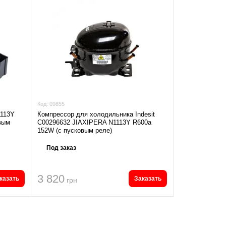
Код:
09855
1113Y
Компрессор для холодильника Indesit
вым
C00296632 JIAXIPERA N1113Y R600a
152W (с пусковым реле)
Под заказ
3 820
казать
Заказать
грн