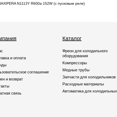
JIAXIPERA N1113Y R600a 152W (с пусковым реле)
мпания
Каталог
ас
Фреон для холодильного
оборудования
тавка и оплата
Компрессоры
нды
Медные трубы
ьзовательское соглашение
Запчасти для холодильников
ен и возврат
Расходные материалы
такты
Автоматика для холодильных
атная связь
Запчасти для кондиционеров
Запчасти для автомобильных
кондиционеров