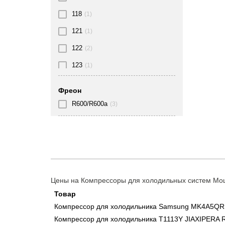
118
(1)
121
(1)
122
(2)
123
(1)
136
(3)
Фреон
137
(2)
R600/R600a
(3)
140
(1)
143
(1)
147
(1)
149
(1)
Цены на Компрессоры для холодильных систем Мощ
150
(2)
Товар
151
(2)
Компрессор для холодильника Samsung MK4A5QR
Компрессор для холодильника T1113Y JIAXIPERA R
152
(3)