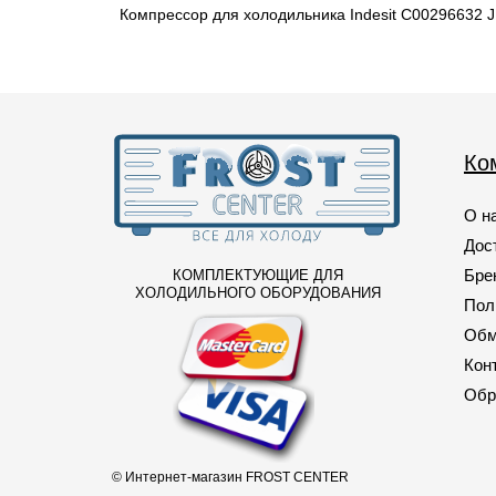
Компрессор для холодильника Indesit C00296632 
153
(1)
157
(1)
160
(2)
163
(1)
Ко
167
(4)
169
(1)
О н
Дос
170
(2)
Бре
КОМПЛЕКТУЮЩИЕ ДЛЯ
171
(1)
ХОЛОДИЛЬНОГО ОБОРУДОВАНИЯ
Пол
179
(1)
Обм
181
(3)
Кон
Обр
193
(3)
195
(1)
197
(1)
© Интернет-магазин FROST CENTER