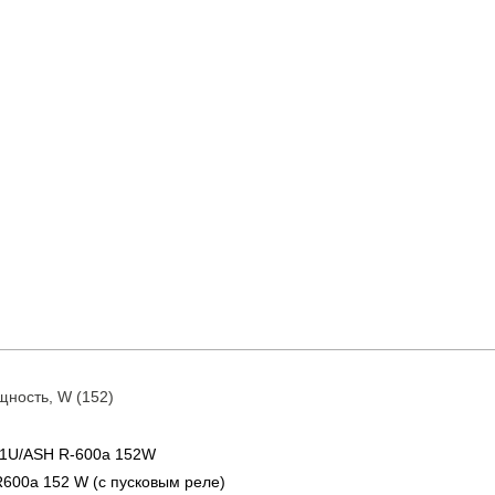
ность, W (152)
1U/ASH R-600a 152W
600a 152 W (с пусковым реле)