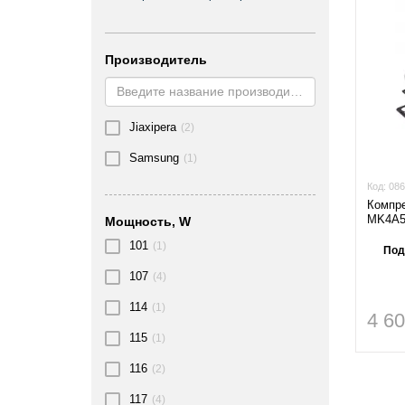
Производитель
Jiaxipera
(2)
Samsung
(1)
Код:
086
Компр
MK4A5
Мощность, W
101
(1)
Под
107
(4)
114
(1)
4 6
115
(1)
116
(2)
117
(4)