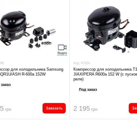
Видео
96
Код:
47524
ессор для холодильника Samsung
Компрессор для холодильника T
QR1U/ASH R-600a 152W
JIAXIPERA R600a 152 W (с пуско
реле)
 заказ
Под заказ
05
2 195
Заказать
За
грн
грн