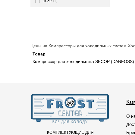
1089
(1)
109
(1)
1093
(1)
110
(1)
1105
(1)
Цены на Компрессоры для холодильных систем Хол
1126
(1)
Товар
Компрессор для холодильника SECOP (DANFOSS) 
113
(1)
115
(2)
116
(1)
1165
(1)
Ко
1172
(2)
118
(1)
О н
119
(1)
Дос
Бре
КОМПЛЕКТУЮЩИЕ ДЛЯ
120
(1)