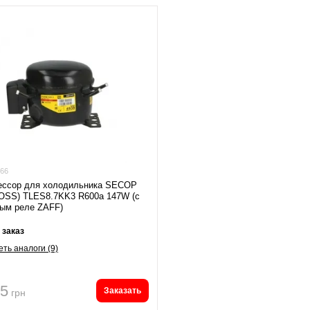
66
ессор для холодильника SECOP
OSS) TLES8.7KK3 R600a 147W (с
ым реле ZAFF)
 заказ
ть аналоги (9)
95
Заказать
грн