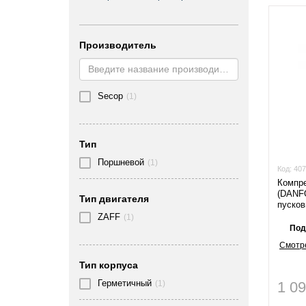
Производитель
Secop
(1)
Тип
Поршневой
(1)
Код:
407
Компр
(DANF
Тип двигателя
пусков
ZAFF
(1)
Под
Смотре
Тип корпуса
Герметичный
1 0
(1)