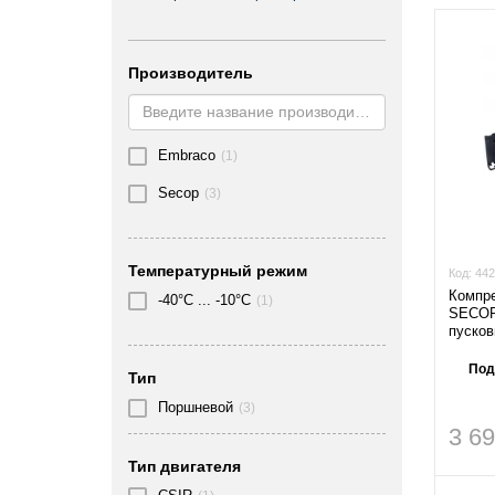
Производитель
Embraco
(1)
Secop
(3)
Температурный режим
Код:
442
Компр
-40°C ... -10°C
(1)
SECOP
пусков
Под
Тип
Поршневой
(3)
3 6
Тип двигателя