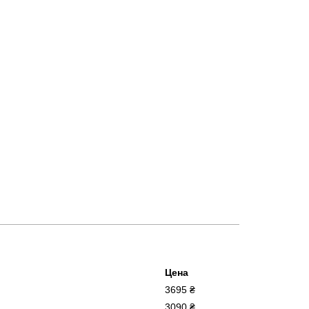
Цена
3695 ₴
3090 ₴