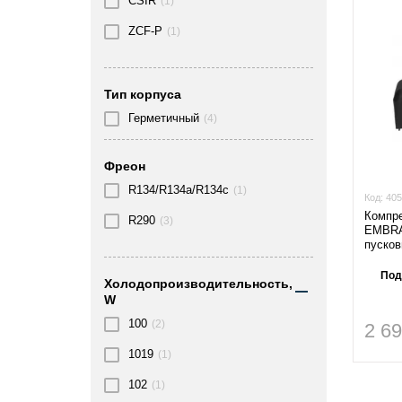
CSIR
(1)
ZCF-Р
(1)
Тип корпуса
Герметичный
(4)
Фреон
R134/R134a/R134c
(1)
Код:
405
Компр
R290
(3)
EMBRA
пусков
Под
Холодопроизводительность,
W
100
(2)
2 6
1019
(1)
102
(1)