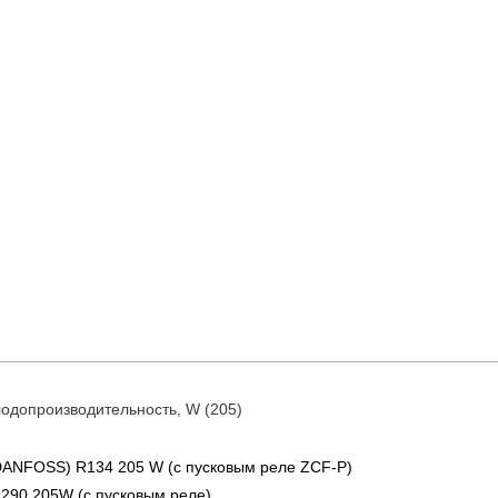
одопроизводительность, W (205)
ANFOSS) R134 205 W (с пусковым реле ZCF-Р)
290 205W (с пусковым реле)