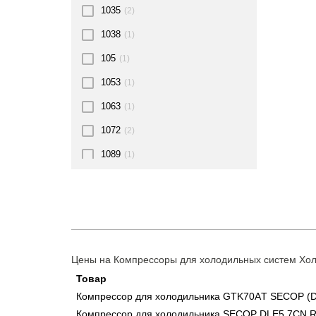
1035
(2)
1038
(1)
105
(1)
1053
(1)
1063
(1)
1072
(2)
1089
(1)
109
(1)
1093
(1)
110
(1)
1105
(1)
Цены на Компрессоры для холодильных систем Хол
1126
(1)
Товар
Компрессор для холодильника GTK70AТ SECOP (D
113
(1)
Компрессор для холодильника SECOP DLE5.7CN R