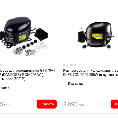
05
Код:
40796
ессор для холодильника GTK70AТ
Компрессор для холодильника 
 (DANFOSS) R134 205 W (с
DLE5.7CN R290 205W (с пусковым
ым реле ZCF-Р)
Под заказ
 заказ
95
3 090
Заказать
За
грн
грн