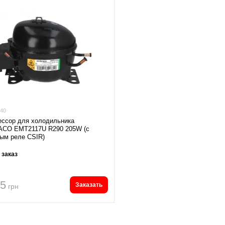
40
ессор для холодильника
CO EMT2117U R290 205W (с
ым реле CSIR)
 заказ
95
Заказать
грн