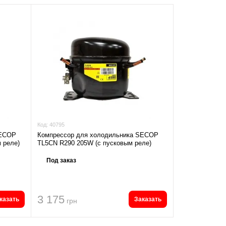
Код:
40795
SECOP
Компрессор для холодильника SECOP
 реле)
TL5CN R290 205W (с пусковым реле)
Под заказ
3 175
казать
Заказать
грн