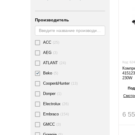
Производитель
ACC
(25)
AEG
(3)
Код:
624
ATLANT
(24)
Компре
41512
Beko
(5)
230W
Cooper&Hunter
(13)
Под
Donper
(1)
Смотре
Electrolux
(26)
6 5
Embraco
(154)
GMCC
(3)
Gorenje
(5)