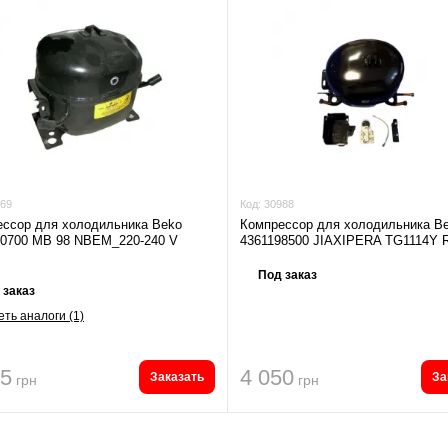
69
Код:
30988
ссор для холодильника Beko
Компрессор для холодильника B
10700 MB 98 NBEM_220-240 V
4361198500 JIAXIPERA TG1114Y 
Под заказ
 заказ
ть аналоги (1)
15
4 050
Заказать
За
грн
грн