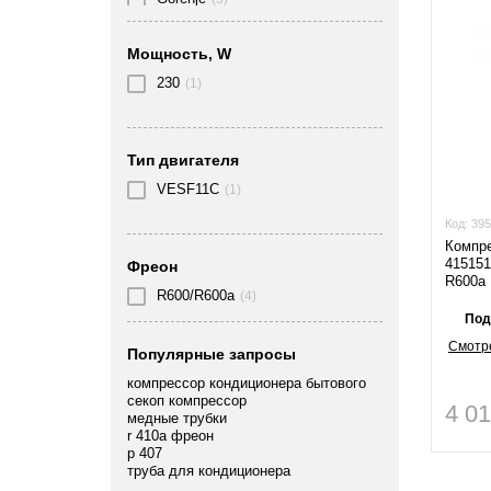
Hisense
(3)
Мощность, W
Hitachi
(1)
230
(1)
Jiaxipera
(28)
Mitsubishi
(1)
Тип двигателя
Rechi
(1)
VESF11C
(1)
ROHS
(1)
Код:
395
Компре
Samsung
(4)
41515
Фреон
R600a
R600/R600a
Secop
(4)
(114)
Под
TEE
(4)
Смотре
Популярные запросы
Whirlpool
(1)
компрессор кондиционера бытового
секоп компрессор
Zanussi
4 0
(2)
медные трубки
r 410a фреон
Zanussi ZEL
(15)
р 407
труба для кондиционера