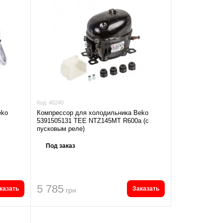
Код:
40240
eko
Компрессор для холодильника Beko
5391505131 TEE NTZ145MT R600a (с
пусковым реле)
Под заказ
5 785
казать
Заказать
грн