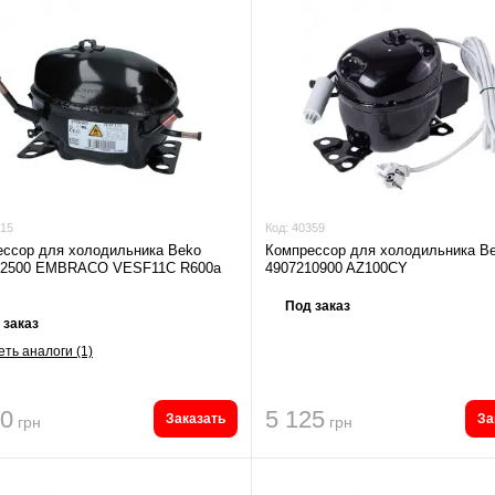
15
Код:
40359
ссор для холодильника Beko
Компрессор для холодильника B
32500 EMBRACO VESF11C R600a
4907210900 AZ100CY
Под заказ
 заказ
ть аналоги (1)
50
5 125
Заказать
За
грн
грн