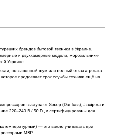
урецких брендов бытовой техники в Украине.
камерные и двухкамерные модели, морозильники-
сей Украине.
ости, повышенный шум или полный отказ агрегата.
 которое продлевает срок службы техники ещё на
рессоров выступают Secop (Danfoss), Jiaxipera и
ение 220–240 В / 50 Гц и сертифицированы для
зкотемпературный) — это важно учитывать при
прессорами MBP.