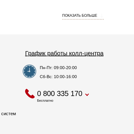
ПОКАЗАТЬ БОЛЬШЕ
График работы колл-центра
Пн-Пт: 09:00-20:00
а компрессоре содержит всю необходимую
 совместимый компрессор из каталога Frost Center.
Сб-Вс: 10:00-16:00
ника. Модель указана на информационной наклейке
рактеристик.
0 800 335 170
Бесплатно
 систем