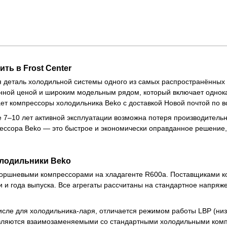
ть в Frost Center
 деталь холодильной системы одного из самых распространённых т
енной ценой и широким модельным рядом, который включает одно
ает компрессоры холодильника Beko с доставкой Новой почтой по в
 7–10 лет активной эксплуатации возможна потеря производительн
ессора Beko — это быстрое и экономически оправданное решение,
олодильники Beko
ршневыми компрессорами на хладагенте R600a. Поставщиками комп
и и года выпуска. Все агрегаты рассчитаны на стандартное напряж
исле для холодильника-ларя, отличается режимом работы LBP (ни
являются взаимозаменяемыми со стандартными холодильными ком