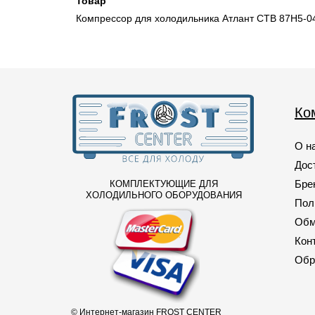
Товар
157
(1)
Компрессор для холодильника Атлант СТВ 87Н5-04
160
(2)
163
(1)
167
(4)
Ко
169
(1)
170
(2)
О н
171
(1)
Дос
179
(1)
Бре
КОМПЛЕКТУЮЩИЕ ДЛЯ
ХОЛОДИЛЬНОГО ОБОРУДОВАНИЯ
Пол
181
(3)
Обм
193
(3)
Кон
195
(1)
Обр
197
(1)
198
(3)
© Интернет-магазин FROST CENTER