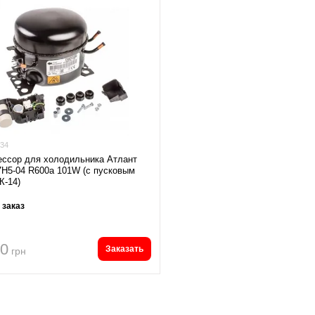
34
ссор для холодильника Атлант
Н5-04 R600a 101W (с пусковым
К-14)
 заказ
40
Заказать
грн