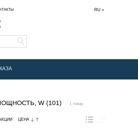
RU
НТАКТЫ
0
0
КАЗА
ЩНОСТЬ, W (101)
1 товар
ЦЕНА
АКЦИИ