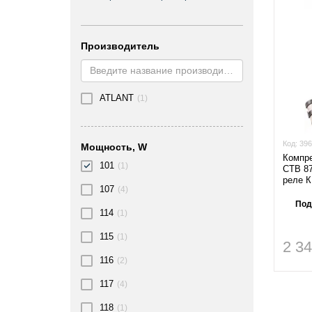
Производитель
ATLANT
(1)
Код:
396
Мощность, W
Компре
101
(1)
СТВ 87
реле К
107
(4)
Под
114
(1)
115
(1)
2 3
116
(2)
117
(4)
118
(1)