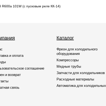
 R600a 101W (с пусковым реле КК-14)
мпания
Каталог
ас
Фреон для холодильного
оборудования
тавка и оплата
Компрессоры
нды
Медные трубы
ьзовательское соглашение
Запчасти для холодильников
ен и возврат
Расходные материалы
такты
Автоматика для холодильных
атная связь
Запчасти для кондиционеров
Запчасти для автомобильных
кондиционеров