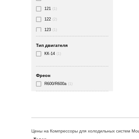
121
(1)
122
(2)
123
(1)
136
(3)
Тип двигателя
137
(2)
КК-14
(1)
140
(1)
143
(1)
Фреон
147
(1)
R600/R600a
(1)
149
(1)
150
(2)
151
(2)
152
(3)
Цены на Компрессоры для холодильных систем Мощ
153
(1)