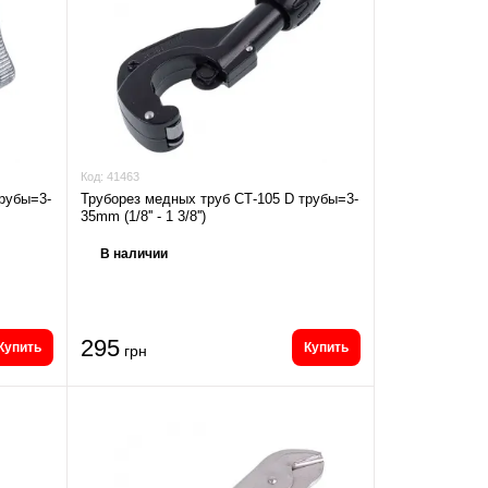
Код:
41463
трубы=3-
Труборез медных труб СТ-105 D трубы=3-
35mm (1/8'' - 1 3/8'')
В наличии
295
Купить
Купить
грн