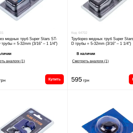
01
Код:
64702
ез медных труб Super Stars ST-
Труборез медных труб Super Star
трубы = 5-32mm (3/16'' – 1 1/4'')
D трубы = 5-32mm (3/16'' – 1 1/4'')
аличии
В наличии
ть аналоги (1)
Смотреть аналоги (1)
595
Купить
грн
грн