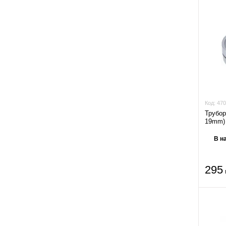
Код:
470
Трубор
19mm)
В н
295