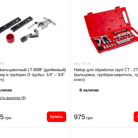
84
Код:
43134
вальцовочный LТ-808F (дюймовый)
Набор для обработки труб СТ - 27
р и труборез D трубы= 1/4'' – 3/4''
(вальцовка, труборасширитель, т
m)
ключ)
аличии
В наличии
ть аналоги (9)
65
975
Купить
грн
грн