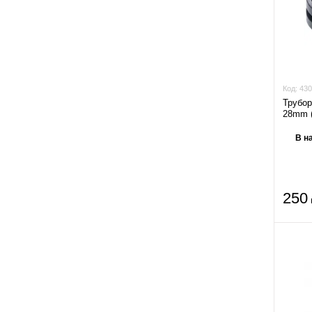
Код:
430
Трубор
28mm (1/
В н
250