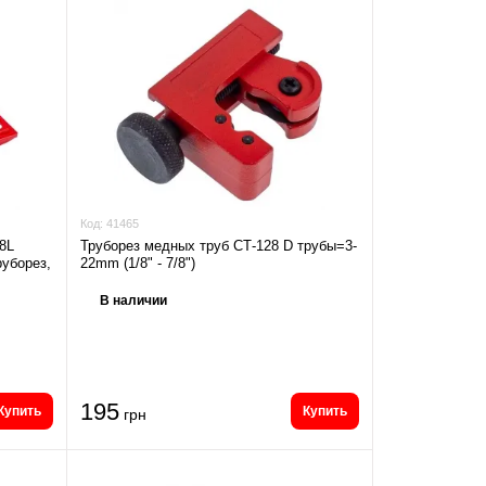
Код:
41465
8L
Труборез медных труб СТ-128 D трубы=3-
руборез,
22mm (1/8" - 7/8")
В наличии
195
Купить
Купить
грн