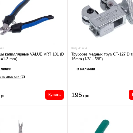
49
Код:
41464
цы капиллярные VALUE VRT 101 (D
Труборез медных труб СТ-127 D 
 =1-3 mm)
16mm (1/8" - 5/8")
аличии
В наличии
ть аналоги (2)
195
Купить
грн
грн