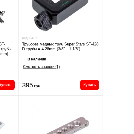
Код:
64703
ST-
Труборез медных труб Super Stars ST-428
 трубы
D трубы = 4-28mm (3/8'' – 1 1/8'')
-19mm)
В наличии
Смотреть аналоги (1)
395
Купить
Купить
грн