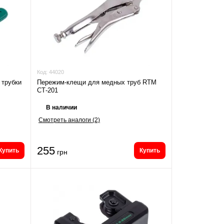
Код:
44020
 трубки
Пережим-клещи для медных труб RTM
СТ-201
В наличии
Смотреть аналоги (2)
255
Купить
Купить
грн