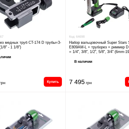
67
Код:
64698
ез медных труб CT-174 D трубы=3-
Набор вальцовочный Super Stars 
8'' - 1 1/8'')
E809AM-L + труборез + риммер D
= 1/4'', 3/8'', 1/2'', 5/8'', 3/4'' (6mm
аличии
В наличии
7 495
Купить
грн
грн