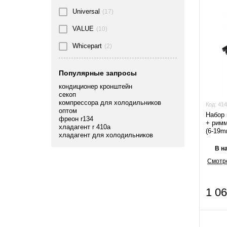
Universal
(17)
VALUE
(10)
Whicepart
(2)
Популярные запросы
кондиционер кронштейн
секоп
компрессора для холодильников
Код:
414
оптом
Набор 
фреон r134
+ римме
хладагент r 410а
(6-19m
хладагент для холодильников
В н
Смотре
1 0