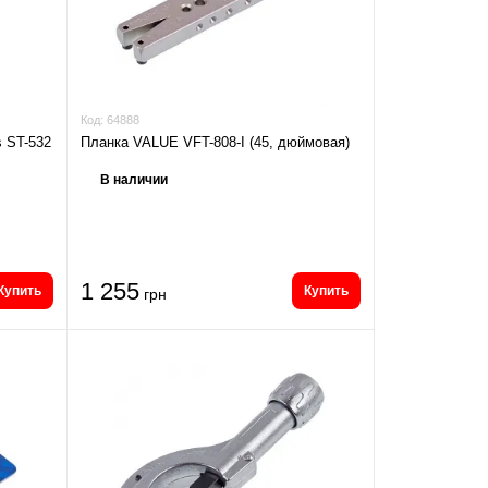
Код:
64888
s ST-532
Планка VALUE VFT-808-I (45, дюймовая)
В наличии
1 255
Купить
Купить
грн