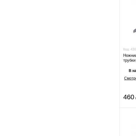
Код:
430
Ножни
трубки
В н
Смотре
460