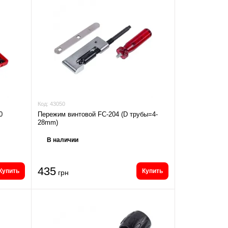
Код:
43050
0
Пережим винтовой FC-204 (D трубы=4-
28mm)
В наличии
435
Купить
Купить
грн