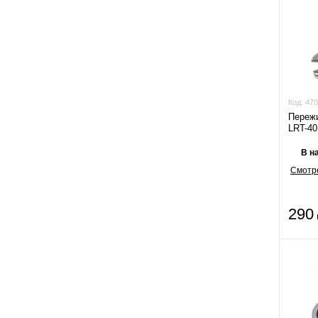
Код:
470
Переж
LRT-40
В н
Смотре
290