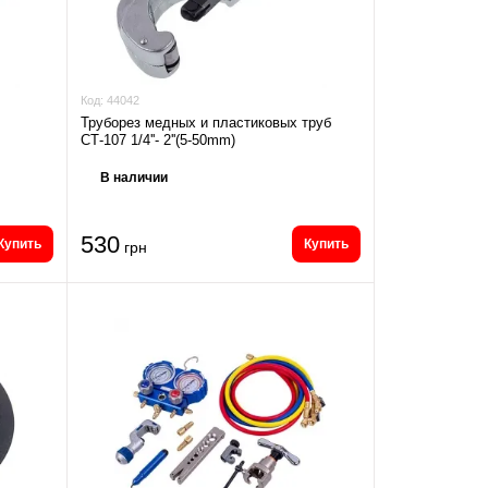
Код:
44042
Труборез медных и пластиковых труб
СТ-107 1/4''- 2''(5-50mm)
В наличии
530
Купить
Купить
грн