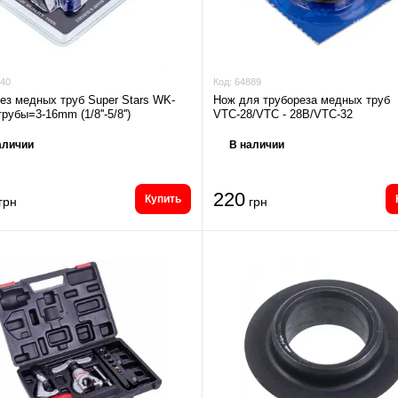
40
Код:
64889
ез медных труб Super Stars WK-
Нож для трубореза медных труб
рубы=3-16mm (1/8''-5/8'')
VTС-28/VTC - 28В/VTC-32
аличии
В наличии
220
Купить
грн
грн