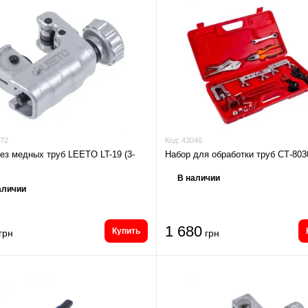
72
Код:
43046
ез медных труб LEETO LT-19 (3-
Набор для обработки труб СТ-803
В наличии
аличии
1 680
Купить
грн
грн