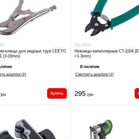
62
Код:
46229
им-клещи для медных труб LEETO
Ножницы капиллярные CT-1104 (D
1 (3-10mm)
=1-3mm)
аличии
В наличии
ть аналоги (2)
Смотреть аналоги (2)
295
Купить
грн
грн