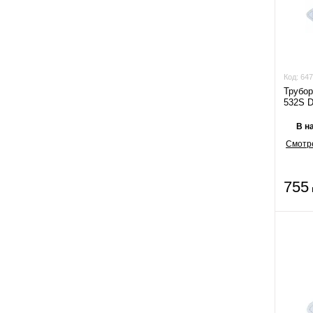
Код:
647
Трубор
532S D 
В н
Смотре
755