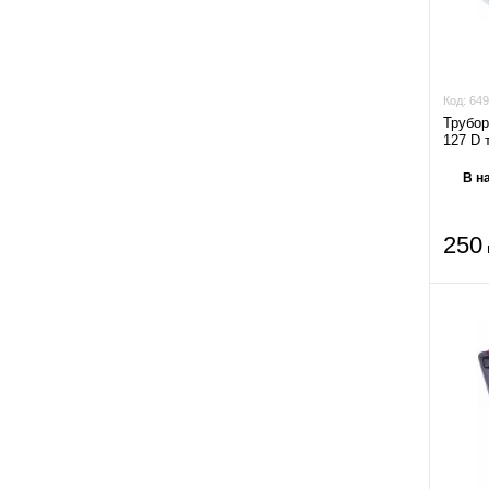
Код:
649
Трубор
127 D т
В н
250