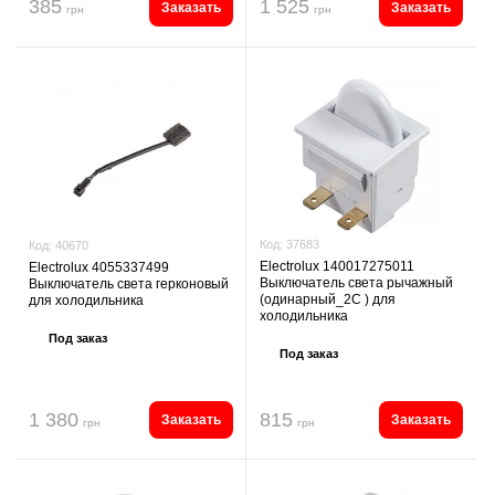
385
1 525
Заказать
Заказать
грн
грн
Код:
37683
Код:
40670
Electrolux 140017275011
Electrolux 4055337499
Выключатель света рычажный
Выключатель света герконовый
(одинарный_2С ) для
для холодильника
холодильника
Под заказ
Под заказ
1 380
815
Заказать
Заказать
грн
грн