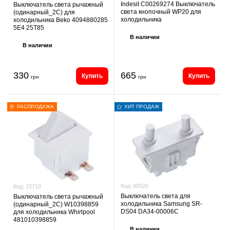
Indesit C00269274 Выключатель
Выключатель света рычажный
света кнопочный WP20 для
(одинарный_2C) для
холодильника
холодильника Beko 4094880285
5E4 25T85
В наличии
В наличии
330
665
Купить
Купить
грн
грн
РАСПРОДАЖА
ХИТ ПРОДАЖ
Код:
00520
Код:
15710
Выключатель света для
Выключатель света рычажный
холодильника Samsung SR-
(одинарный_2C) W10398859
DS04 DA34-00006C
для холодильника Whirlpool
481010398859
В наличии