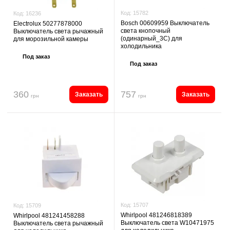
Код:
15782
Код:
16236
Bosch 00609959 Выключатель
Electrolux 50277878000
света кнопочный
Выключатель света рычажный
(одинарный_3C) для
для морозильной камеры
холодильника
Под заказ
Под заказ
360
757
Заказать
Заказать
грн
грн
Код:
15707
Код:
15709
Whirlpool 481246818389
Whirlpool 481241458288
Выключатель света W10471975
Выключатель света рычажный