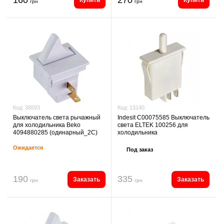
Купить
Купить
грн
грн
Код:
13140
Код:
38593
Indesit C00075585 Выключатель
Выключатель света рычажный
света ELTEK 100256 для
для холодильника Beko
холодильника
4094880285 (одинарный_2C)
Ожидается
Под заказ
190
335
Заказать
Заказать
грн
грн