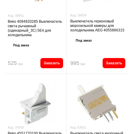
Код:
38834
Код:
38841
Выключатель герконовый
Beko 4094920285 Выключатель
морозильной камеры для
света рычажный
холодильника AEG 4055866315
(одинарный_3С) 5E4 для
холодильника
Под заказ
Под заказ
525
995
Заказать
Заказать
грн
грн
Код:
63651
Код:
34783
Выключатель света кнопочный
Beko 4551770100 Выключатель