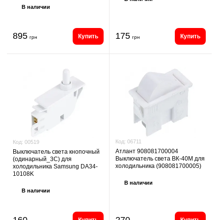
В наличии
895
175
Купить
Купить
грн
грн
Код:
06711
Код:
00519
Атлант 908081700004
Выключатель света кнопочный
Выключатель света ВК-40М для
(одинарный_3C) для
холодильника (908081700005)
холодильника Samsung DA34-
10108K
В наличии
В наличии
160
270