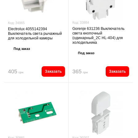
Код:
33884
Код:
34965
Gorenje 631236 Выключатель
Electrolux 4055142394
света кнопочный
Выключатель света рычажный
(одинарный_2C HL-404) для
для холодильной камеры
холодильника
Под заказ
Под заказ
405
365
Заказать
Заказать
грн
грн
Код:
30207
Код:
30881