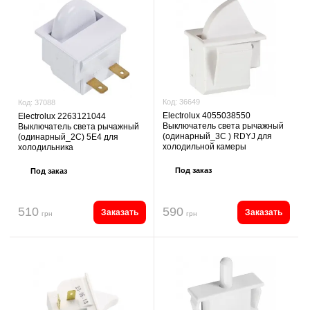
Код:
36649
Код:
37088
Electrolux 4055038550
Electrolux 2263121044
Выключатель света рычажный
Выключатель света рычажный
(одинарный_3С ) RDYJ для
(одинарный_2С) 5E4 для
холодильной камеры
холодильника
Под заказ
Под заказ
510
590
Заказать
Заказать
грн
грн