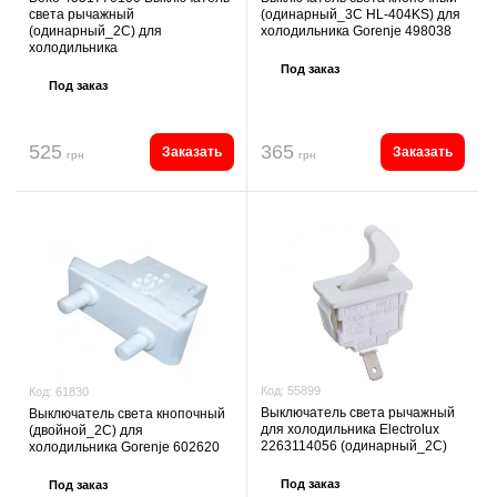
(одинарный_3C HL-404KS) для
света рычажный
холодильника Gorenje 498038
(одинарный_2С) для
холодильника
Под заказ
Под заказ
525
365
Заказать
Заказать
грн
грн
Код:
55899
Код:
61830
Выключатель света рычажный
Выключатель света кнопочный
для холодильника Electrolux
(двойной_2C) для
2263114056 (одинарный_2C)
холодильника Gorenje 602620
Под заказ
Под заказ