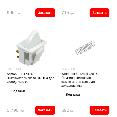
995
715
Заказать
Заказать
грн
грн
Код:
07586
Код:
13543
Whirlpool 481249148014
Ariston C00173740
Пружина толкателя
Выключатель света DR-104 для
выключателя света для
холодильника
холодильника
Под заказ
Под заказ
1 790
690
Заказать
Заказать
грн
грн