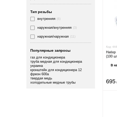
3/8" - 5/8"
(1)
Тип резьбы
3/8''
(3)
внутренняя
(6)
5/8"
(1)
наружная/внутренняя
(3)
5/8" - 5/8"
(1)
наружная/наружная
(11)
7/8''
(1)
Код:
444
Популярные запросы
Набор 
(100 ш
газ для кондиционера
труба медная для кондиционера
В н
украина
кронштейн для кондиционера 12
фреон 600a
твердая медь
695
холодильные медные трубы