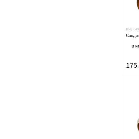
Код:
649
Соедин
В н
175