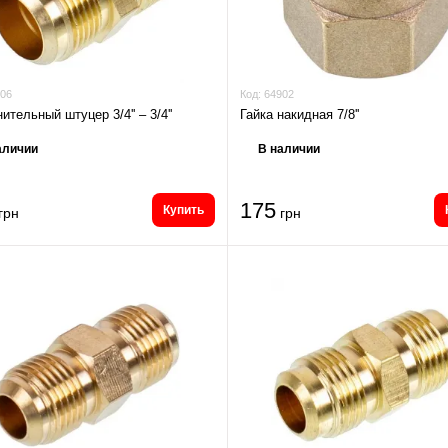
06
Код:
64902
ительный штуцер 3/4'' – 3/4''
Гайка накидная 7/8''
аличии
В наличии
175
Купить
грн
грн