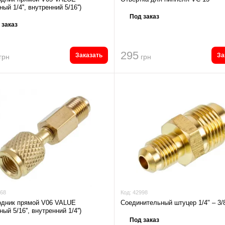
ый 1/4'', внутренний 5/16'')
Под заказ
 заказ
295
Заказать
За
грн
грн
68
Код:
42998
одник прямой V06 VALUE
Соединительный штуцер 1/4" – 3/
ый 5/16'', внутренний 1/4'')
Под заказ