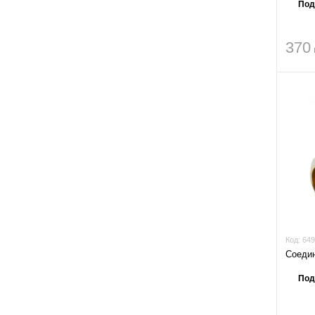
Под
370
Код:
649
Соедин
Под