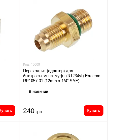
Код:
43009
Переходник (адаптер) для
быстросъемных муфт (R1234yf) Errecom
RP1057.01 (12mm x 1/4'' SAE)
В наличии
240
Купить
Купить
грн