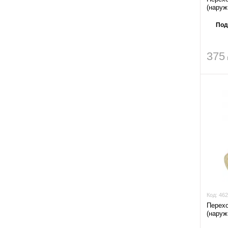
(наружн
Под
375
Код:
462
Перех
(наружн