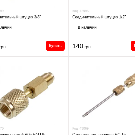
99
Код:
42996
ительный штуцер 3/8''
Соединительный штуцер 1/2"
аличии
В наличии
140
Купить
грн
грн
70
Код:
43069
одник прямой V05 VALUE
Отвертка для ниппеля VC-15