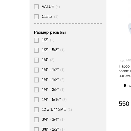
VALUE
(4)
Сastel
(1)
Размер резьбы
1/2"
(1)
1/2" - 5/8"
(1)
1/4"
(2)
Код:
440
Набор 
1/4" - 1/2"
(1)
золотн
автомо
1/4" - 1/8"
(2)
В н
1/4" - 3/8"
(1)
1/4" - 5/16"
(3)
550
12 x 1/4" SAE
(1)
3/4" - 3/4"
(1)
3/8" - 1/2"
(1)