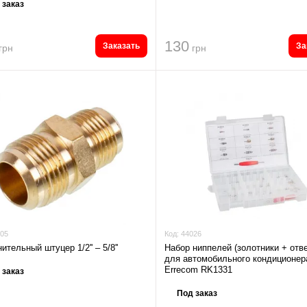
 заказ
130
Заказать
За
грн
грн
05
Код:
44026
ительный штуцер 1/2'' – 5/8''
Набор ниппелей (золотники + отве
для автомобильного кондиционер
Errecom RK1331
 заказ
Под заказ