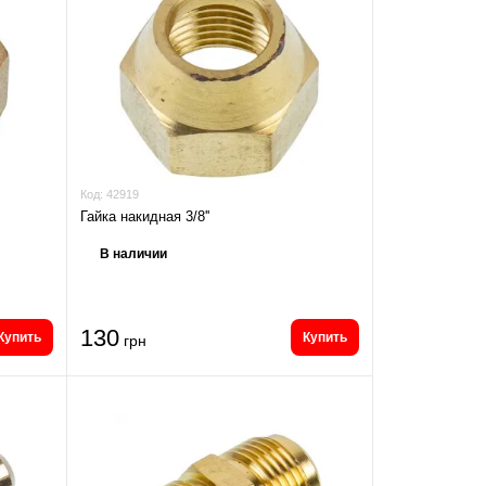
Код:
42919
Гайка накидная 3/8''
В наличии
130
Купить
Купить
грн