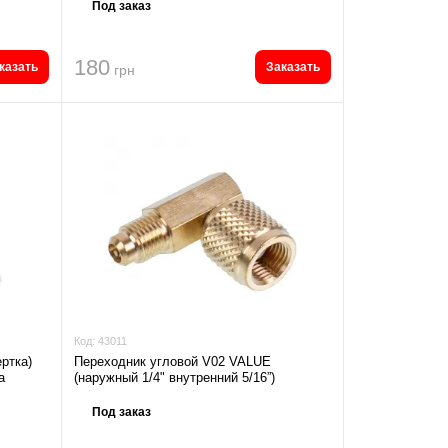
Под заказ
180
казать
Заказать
грн
Код:
43011
ртка)
Переходник угловой V02 VALUE
а
(наружный 1/4" внутренний 5/16”)
Под заказ