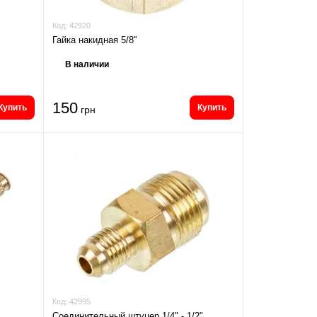
Код:
42920
Гайка накидная 5/8''
В наличии
150
Купить
Купить
грн
Код:
42995
Соединительный штуцер 1/4" - 1/2"