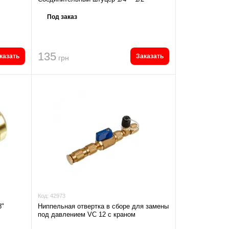
Под заказ
135
казать
Заказать
грн
Код:
42973
8"
Ниппельная отвертка в сборе для замены
под давлением VC 12 с краном