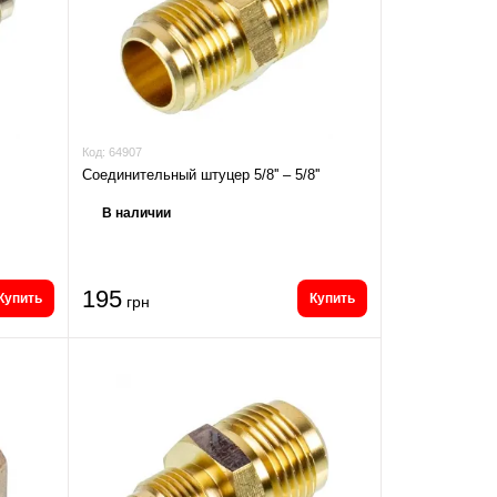
Код:
64907
Соединительный штуцер 5/8'' – 5/8''
В наличии
195
Купить
Купить
грн