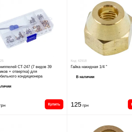
25
Код:
42918
ниппелей СТ-247 (7 видов 39
Гайка накидная 1/4 "
иков + отвертка) для
бильного кондиционера
В наличии
аличии
125
Купить
грн
грн