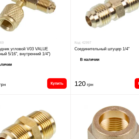
69
Код:
42997
одник угловой V03 VALUE
Соединительный штуцер 1/4"
ый 5/16'', внутренний 1/4'')
В наличии
аличии
120
Купить
грн
грн