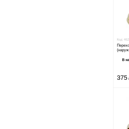
Код:
462
Перех
(наружн
В н
375