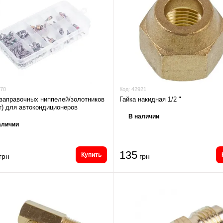
70
Код:
42921
заправочных ниппелей/золотников
Гайка накидная 1/2 "
т) для автокондиционеров
В наличии
аличии
135
Купить
грн
грн