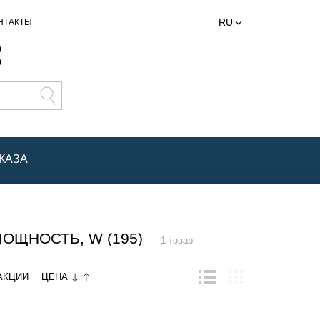
RU
НТАКТЫ
0
0
КАЗА
ЩНОСТЬ, W (195)
1 товар
ЦЕНА
АКЦИИ