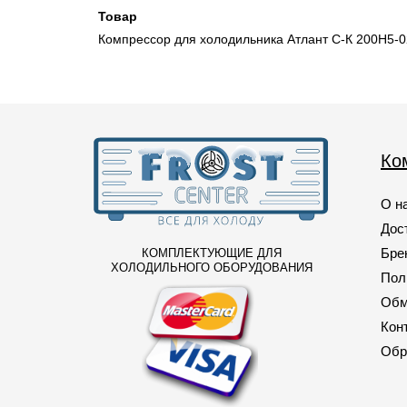
Товар
157
(1)
Компрессор для холодильника Атлант С-К 200Н5-0
160
(2)
163
(1)
167
(4)
169
(1)
Ко
170
(2)
О н
171
(1)
Дос
179
(1)
Бре
КОМПЛЕКТУЮЩИЕ ДЛЯ
181
(3)
ХОЛОДИЛЬНОГО ОБОРУДОВАНИЯ
Пол
193
(3)
Обм
Кон
195
(1)
Обр
197
(1)
198
(3)