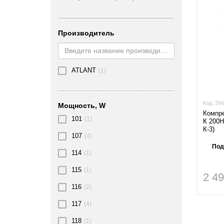
Производитель
ATLANT
(1)
Код:
396
Мощность, W
Компре
101
(1)
К 200Н
К-3)
107
(4)
Под
114
(1)
115
(1)
2 4
116
(2)
117
(4)
118
(1)