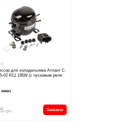
29
ссор для холодильника Атлант С-
5-02 R12 195W (с пусковым реле
 заказ
95
Заказать
грн