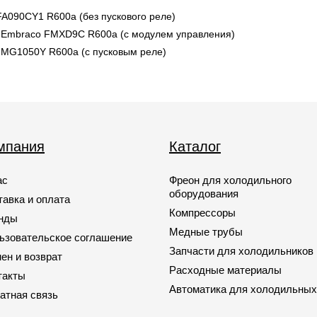
A090CY1 R600a (без пускового реле)
 Embraco FMXD9C R600а (с модулем управления)
 MG1050Y R600а (с пусковым реле)
мпания
Каталог
ас
Фреон для холодильного
оборудования
тавка и оплата
Компрессоры
нды
Медные трубы
ьзовательское соглашение
Запчасти для холодильников
ен и возврат
Расходные материалы
такты
Автоматика для холодильных
атная связь
Запчасти для кондиционеров