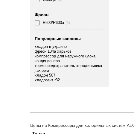
Hisense
(3)
Фреон
Hitachi
(1)
R600/R600a
(3)
Jiaxipera
(28)
Популярные запросы
Mitsubishi
(1)
хладон в украине
Rechi
(1)
фреон 134а харьков
компрессор для наружного блока
ROHS
кондиционера
(1)
термопредохранитель холодильника
jiaxipera
Samsung
(4)
хладон 507
хладогент r32
Secop
(114)
TEE
(4)
Whirlpool
(1)
Zanussi
(2)
Zanussi ZEL
(15)
Цены на Компрессоры для холодильных систем AE
Товар