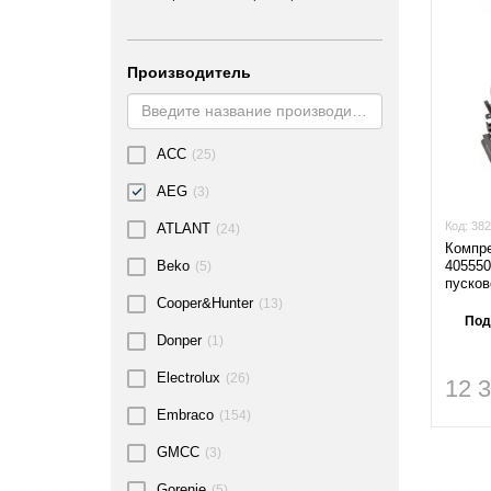
Производитель
ACC
(25)
AEG
(3)
Код:
382
ATLANT
(24)
Компр
405550
Beko
(5)
пусков
Cooper&Hunter
(13)
Под
Donper
(1)
Electrolux
(26)
12 
Embraco
(154)
GMCC
(3)
Gorenje
(5)