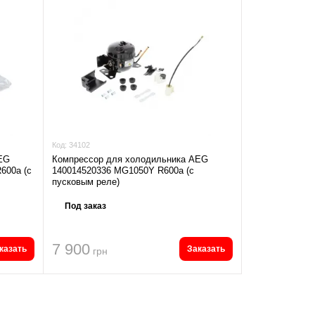
Код:
34102
EG
Компрессор для холодильника AEG
600а (с
140014520336 MG1050Y R600а (с
пусковым реле)
Под заказ
7 900
казать
Заказать
грн