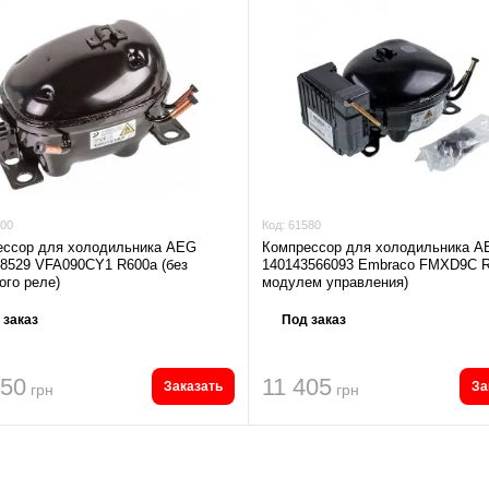
00
Код:
61580
ессор для холодильника AEG
Компрессор для холодильника A
8529 VFA090CY1 R600a (без
140143566093 Embraco FMXD9C R
ого реле)
модулем управления)
 заказ
Под заказ
350
11 405
Заказать
За
грн
грн