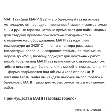
МАПП газ (или MAPP Gas) – это баллонный газ на основе
метилацетилен-пропадиен-пропановой смеси и совместимые
с ним ручные горелки, которые применяют для пайки медных
труб твёрдым припоем при монтаже холодильного и
климатического оборудования. МАПП газ горит при
температуре до 3420°C — почти в полтора раза выше
теплоотдачи пропана, и сохраняет стабильное горение на
морозе до -25°C, поэтому подходит для монтажных работ
зимой. Горелки под МАПП газ выпускаются с пьезоподжигом,
гибким шлангом для баллона или в моноблочном исполнении
— форма подбирается под объём и характер пайки. В
магазине Frost-Center вы найдете широкий выбор горелок и
баллонов с МАПП газом для любых ремонтных и монтажных
работ.
Преимущества МАПП газовых горелок
Почему профессионалы и домашние мастера все чаще
выбирают горелки на МАПП газе? Дело не только в высокой
ПОКАЗАТЬ БОЛЬШЕ