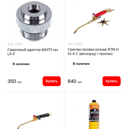
Код:
42962
Код:
46887
Горелка газовая ручная RTM H
Сварочный адаптер МАПП-газ
01-6 C (кислород + пропан)
LP-F
В наличии
В наличии
350
840
Купить
Купить
грн
грн