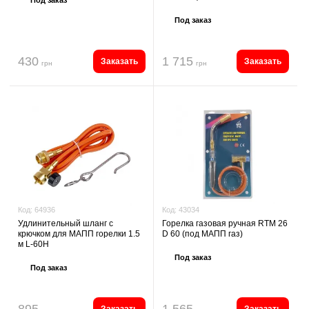
Под заказ
430
1 715
Заказать
Заказать
грн
грн
Код:
43034
Код:
64936
Горелка газовая ручная RTM 26
Удлинительный шланг с
D 60 (под МАПП газ)
крючком для МАПП горелки 1.5
м L-60H
Под заказ
Под заказ
895
1 565