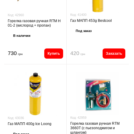
Код:
41400
Код:
42960
Газ МАПП 453g Bestcool
Горелка газовая ручная RTM H
01-2 (кислород + пропан)
Под заказ
В наличии
730
420
Купить
Заказать
грн
грн
Код:
42959
Код:
43036
Горелка газовая ручная RTM
Газ МАПП 400g Ice Loong
3660T (с пьезоподжигом и
шлангом)
Под заказ