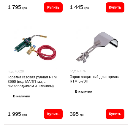
1 795
1 445
Купить
Купить
грн
грн
Код:
60576
Код:
43028
Экран защитный для горелки
Горелка газовая ручная RTM
RTM L-70H
3660 (под МАПП газ, с
пьезоподжигом и шлангом)
В наличии
В наличии
1 995
395
Купить
Купить
грн
грн