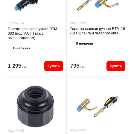
Код:
41402
Код:
42954
Горелка газовая ручная RTM-16
Горелка газовая ручная RTM
(без шланга и пьезорозжига)
033 (под МАПП газ, с
пьезоподжигом)
В наличии
В наличии
1 295
795
Купить
Купить
грн
грн
Код:
43031
Код:
46886