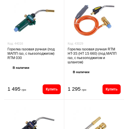
Код:
43029
Код:
44016
Горелка газовая ручная RTM
Горелка газовая ручная (под
HT-3S (НТ 1S 660) (под МАПП
МАПП газ, с пьезоподжигом)
газ, с пьезоподжигом и
RTM 030
шлангом)
В наличии
В наличии
1 495
1 295
Купить
Купить
грн
грн