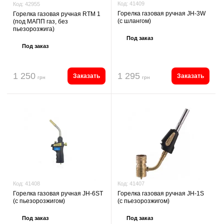
Код:
41409
Код:
42955
Горелка газовая ручная JH-3W
Горелка газовая ручная RTM 1
(с шлангом)
(под МАПП газ, без
пьезорозжига)
Под заказ
Под заказ
1 250
1 295
Заказать
Заказать
грн
грн
Код:
41407
Код:
41408
Горелка газовая ручная JH-1S
Горелка газовая ручная JH-6ST
(с пьезорозжигом)
(с пьезорозжигом)
Под заказ
Под заказ