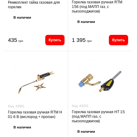
Горелка газовая ручная RTM
Ремкоплект гайка газовая для
1S6 (под МАПП газ, с
горелки
пьезоподжигом)
В наличии
В наличии
435
1 395
Купить
Купить
грн
грн
Код:
43032
Код:
42961
Горелка газовая ручная HT 1S
Горелка газовая ручная RTM H
(под MAПП газ, с
01-6 B (кислород + пропан)
пьезоподжигом)
В наличии
В наличии