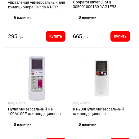
Cooper&Hunter (C&H)
управления универсальный для
305001000139 YAG1FB3
кондиционера Qunda KT-GR
В наличии
В наличии
295
665
Купить
Купить
грн
грн
Код:
43020
Код:
43023
KT-208Пульт универсальный
Пульт универсальный KT-
для кондиционера
100A/109E для кондиционера
В наличии
В наличии