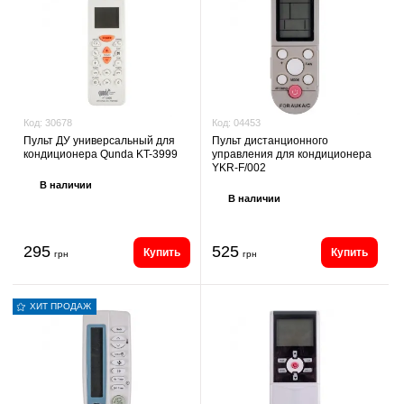
Код:
04453
Код:
30678
Пульт дистанционного
Пульт ДУ универсальный для
управления для кондиционера
кондиционера Qunda KT-3999
YKR-F/002
В наличии
В наличии
295
525
Купить
Купить
грн
грн
ХИТ ПРОДАЖ