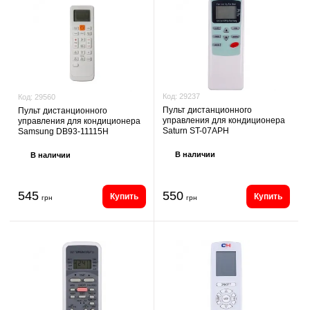
Код:
29237
Код:
29560
Пульт дистанционного
Пульт дистанционного
управления для кондиционера
управления для кондиционера
Saturn ST-07APH
Samsung DB93-11115H
В наличии
В наличии
545
550
Купить
Купить
грн
грн