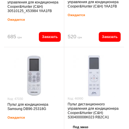
управления для кондиционера
управления для кондиционера
Cooper&Hunter (C&H) YAA1FB
Cooper&Hunter (C&H)
30510125_X53984 YAA1FB
Ожидается
Ожидается
685
520
Заказать
Заказать
грн
грн
Код:
46990
Код:
47030
Пульт дистанционного
Пульт для кондиционера
управления для кондиционера
Samsung DB96-25318G
Cooper&Hunter (C&H)
S30400008K023 RB2CA1
Ожидается
Под заказ