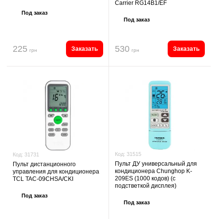
Carrier RG14B1/EF
Под заказ
Под заказ
225
530
Заказать
Заказать
грн
грн
Код:
31515
Код:
31731
Пульт ДУ универсальный для
Пульт дистанционного
кондиционера Chunghop K-
управления для кондиционера
209ES (1000 кодов) (с
TCL TAC-09CHSA/CKI
подстветкой дисплея)
Под заказ
Под заказ