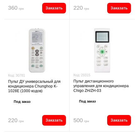
360
220
Заказать
Заказать
грн
грн
Код:
29315
Код:
30781
Пульт дистанционного
Пульт ДУ универсальный для
управления для кондиционера
кондиционера Chunghop K-
Chigo ZH/ZH-03
1028E (1000 кодов)
Под заказ
Под заказ
220
500
Заказать
Заказать
грн
грн