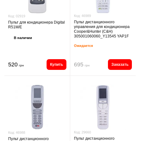
Код:
46989
Код:
02919
Пульт дистанционного
Пульт для кондиционера Digital
управления для кондиционера
R51M/E
Cooper&Hunter (C&H)
305001060060_Y13545 YAP1F
В наличии
Ожидается
520
695
Купить
Заказать
грн
грн
Код:
29660
Код:
46988
Пульт дистанционного
Пульт дистанционного