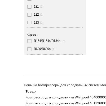
121
(1)
122
(2)
123
(1)
136
(3)
Фреон
137
(2)
R134/R134a/R134c
(2)
140
(1)
R600/R600a
(1)
143
(1)
147
(1)
149
(1)
150
(2)
Цены на Компрессоры для холодильных систем Мощ
151
(2)
Товар
152
(3)
Компрессор для холодильника Whirlpool 484000
Компрессор для холодильника Whirlpool 4812360
153
(1)