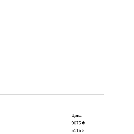
Цена
9075 ₴
5115 ₴