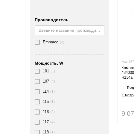
Производитель
Embraco
(3)
Код:
157
Мощность, W
Компре
101
(1)
48400
R134a 
107
(4)
Под
114
(1)
Смотре
115
(1)
116
9 0
(2)
117
(4)
118
(1)