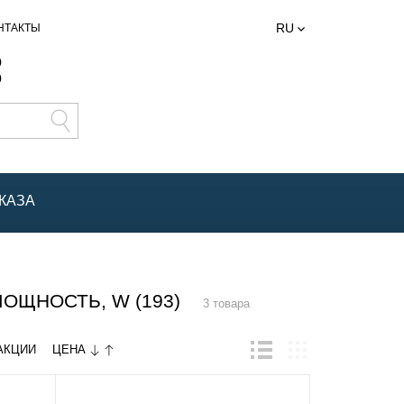
RU
НТАКТЫ
0
0
КАЗА
ЩНОСТЬ, W (193)
3 товара
ЦЕНА
АКЦИИ