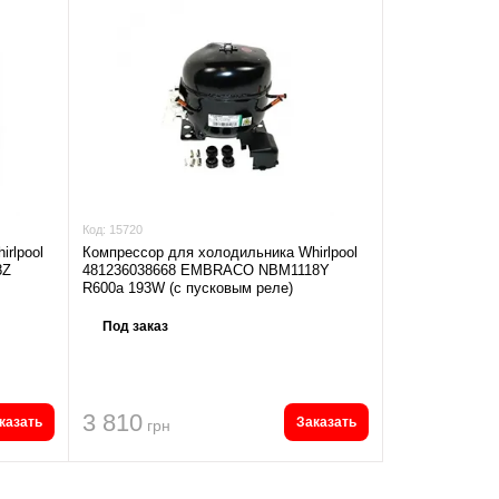
Код:
15720
rlpool
Компрессор для холодильника Whirlpool
8Z
481236038668 EMBRACO NBM1118Y
R600a 193W (с пусковым реле)
Под заказ
3 810
казать
Заказать
грн