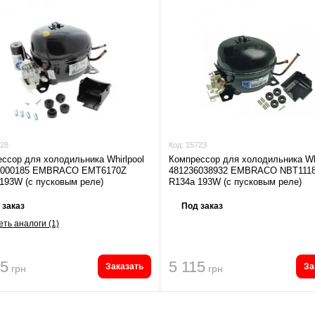
28
Код:
15723
ссор для холодильника Whirlpool
Компрессор для холодильника Whi
0000185 EMBRACO EMT6170Z
481236038932 EMBRACO NBT111
193W (с пусковым реле)
R134a 193W (с пусковым реле)
 заказ
Под заказ
ть аналоги (1)
75
5 115
Заказать
За
грн
грн