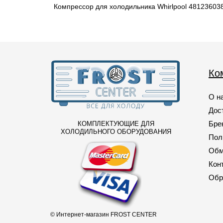
Компрессор для холодильника Whirlpool 481236
157
(1)
160
(2)
163
(1)
167
(4)
Ко
169
(1)
170
(2)
О н
Дос
171
(1)
Бре
КОМПЛЕКТУЮЩИЕ ДЛЯ
179
(1)
ХОЛОДИЛЬНОГО ОБОРУДОВАНИЯ
Пол
181
(3)
Обм
193
(3)
Кон
Обр
195
(1)
197
(1)
198
(3)
© Интернет-магазин FROST CENTER