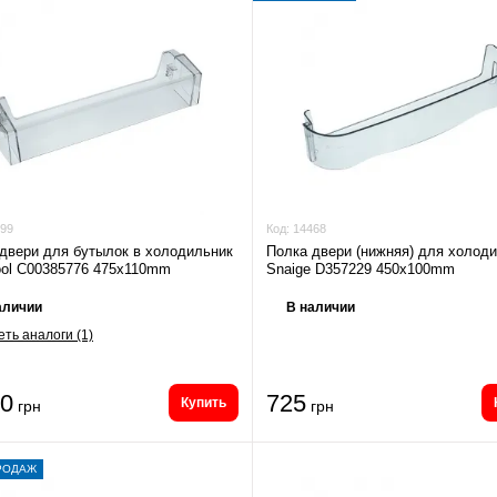
99
Код:
14468
двери для бутылок в холодильник
Полка двери (нижняя) для холод
ool C00385776 475x110mm
Snaige D357229 450x100mm
аличии
В наличии
ть аналоги (1)
50
725
Купить
грн
грн
РОДАЖ