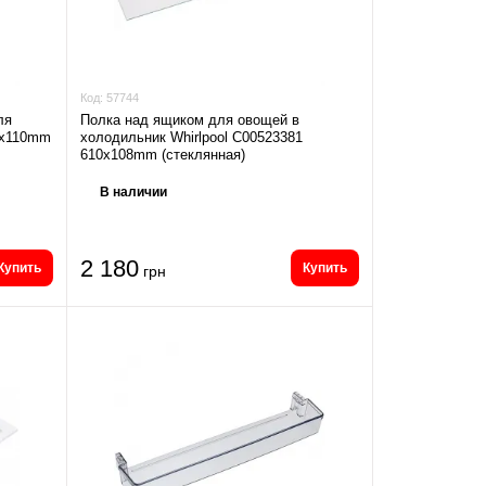
Код:
57744
ля
Полка над ящиком для овощей в
0x110mm
холодильник Whirlpool C00523381
610x108mm (стеклянная)
В наличии
2 180
Купить
Купить
грн