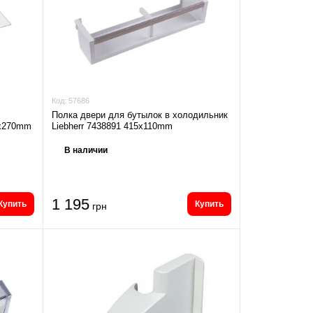
Код:
57686
Полка двери для бутылок в холодильник
5x270mm
Liebherr 7438891 415x110mm
В наличии
1 195
Купить
Купить
грн