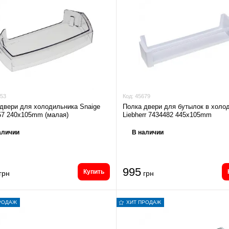
53
Код:
45679
двери для холодильника Snaige
Полка двери для бутылок в холо
57 240x105mm (малая)
Liebherr 7434482 445x105mm
аличии
В наличии
995
Купить
грн
грн
РОДАЖ
ХИТ ПРОДАЖ