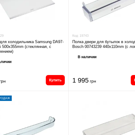
29
Код:
19743
 для холодильника Samsung DA97-
Полка двери для бутылок в холо
 500x355mm (стеклянная, с
Bosch 00743239 440x110mm (с ло
лением)
В наличии
аличии
1 995
Купить
грн
грн
РОДАЖ