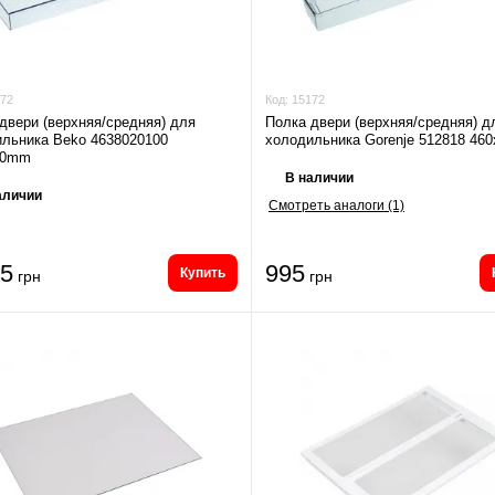
72
Код:
15172
двери (верхняя/средняя) для
Полка двери (верхняя/средняя) д
льника Beko 4638020100
холодильника Gorenje 512818 46
10mm
В наличии
аличии
Смотреть аналоги (1)
95
995
Купить
грн
грн