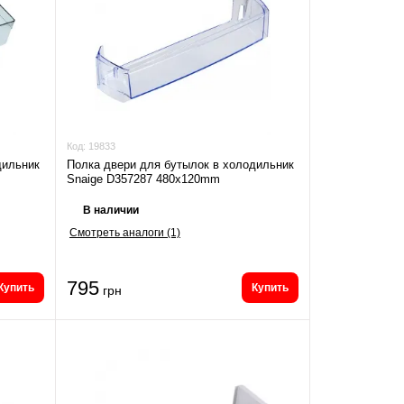
Код:
19833
дильник
Полка двери для бутылок в холодильник
Snaige D357287 480x120mm
В наличии
Смотреть аналоги (1)
795
Купить
Купить
грн