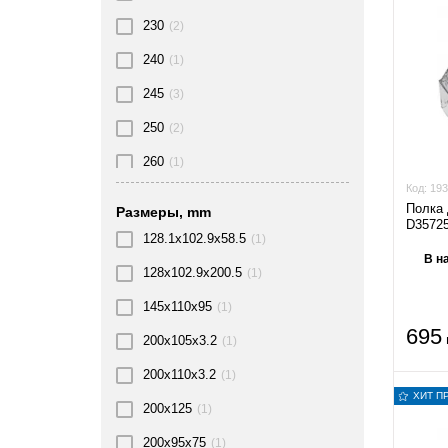
Stinol
(1)
230
(2)
Whirlpool
(64)
240
(1)
Zanussi
(31)
245
(3)
250
(2)
260
(1)
Код:
193
265
(2)
Полка 
Размеры, mm
D3572
270
(3)
128.1x102.9x58.5
(1)
В н
273
(1)
128x102.9x200.5
(1)
280
(1)
145x110x95
(1)
285
695
(1)
200x105x3.2
(1)
290
(1)
200x110x3.2
(1)
ХИТ П
295
(1)
200x125
(1)
296
(1)
200x95x75
(1)