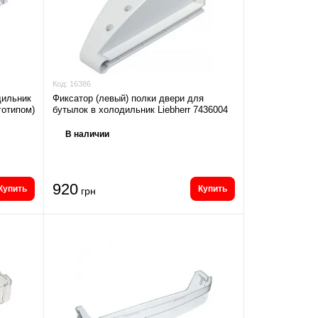
Код:
16386
дильник
Фиксатор (левый) полки двери для
готипом)
бутылок в холодильник Liebherr 7436004
В наличии
920
Купить
Купить
грн