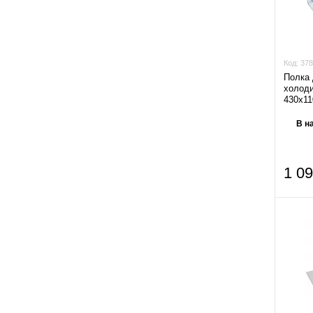
390x285
(1)
459
(1)
394x339
(1)
460
(18)
395x311x3
(1)
Код:
378
462
(1)
395x356x3.2
(1)
Полка 
холоди
463
(1)
397x312.5x3
(1)
430x1
465
(11)
399x165
(1)
В н
466
(2)
400x170
(1)
467
(2)
400x213x4
1 0
(1)
470
(36)
400x305
(1)
471
(1)
400x355
(1)
472
(2)
400x369x3.5
(1)
473
(1)
400x80x80
(1)
474
(1)
400x85
(1)
475
(39)
401x266x3.2
(1)