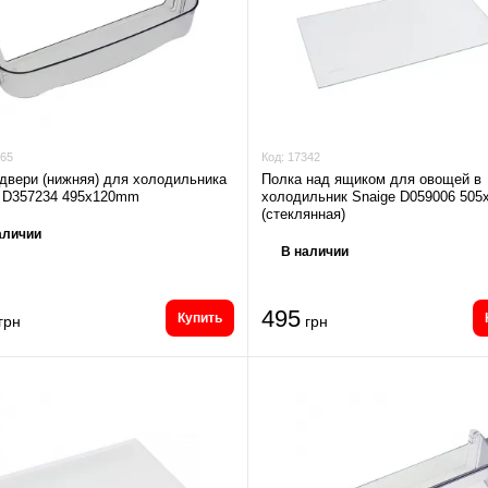
65
Код:
17342
двери (нижняя) для холодильника
Полка над ящиком для овощей в
e D357234 495x120mm
холодильник Snaige D059006 50
(стеклянная)
аличии
В наличии
495
Купить
грн
грн