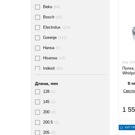
Beko
(64)
Bosch
(90)
Electrolux
(114)
Gorenje
(141)
Hansa
(5)
Hisense
(14)
Код:
189
Полка 
Indesit
(34)
Whirlp
LG
(1)
Длина, mm
В н
Liebherr
(48)
Смотре
128
(1)
OEM
(1)
145
(1)
1 5
Samsung
(87)
200
(4)
Siemens
(12)
200.5
(1)
ХИТ П
Snaige
(22)
205
(2)