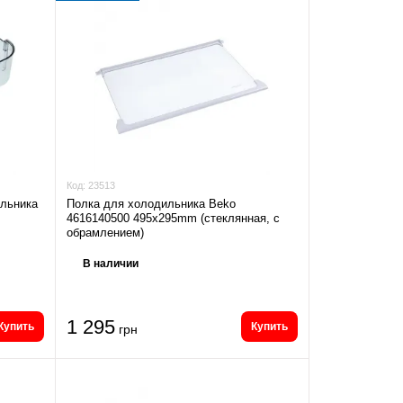
Код:
23513
ильника
Полка для холодильника Beko
4616140500 495x295mm (стеклянная, с
обрамлением)
В наличии
1 295
Купить
Купить
грн