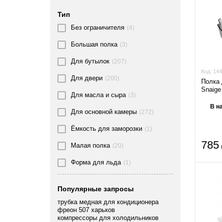
380
(4)
265x65
(1)
Тип
385
(1)
Без ограничителя
270x115
(4)
(1)
390
(3)
Большая полка
270x145
(3)
(1)
394
(1)
Для бутылок
273x108x92
(207)
(1)
Код:
144
395
(2)
Для двери
280x128x65
(200)
(1)
Полка 
Snaig
397
(1)
Для масла и сыра
285x100
(3)
(1)
В н
399
(1)
Для основной камеры
285х90
(272)
(1)
400
(7)
Ёмкость для заморозки
290x265
(1)
(1)
401
(1)
785
Малая полка
295x315
(20)
(1)
402
(7)
Форма для льда
295x70
(1)
(1)
404
(1)
296x102.9x58.8
(1)
Популярные запросы
405
(4)
297x243
(1)
трубка медная для кондиционера
410
(5)
фреон 507 харьков
300x250x12
(1)
компрессоры для холодильников