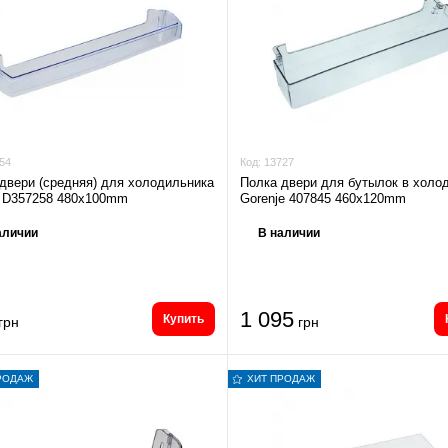
54
Код:
13727
двери (средняя) для холодильника
Полка двери для бутылок в холо
e D357258 480x100mm
Gorenje 407845 460x120mm
аличии
В наличии
1 095
Купить
грн
грн
РОДАЖ
ХИТ ПРОДАЖ