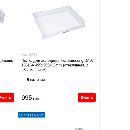
Код:
10778
дильник
Полка для холодильника Samsung DA97-
13616A 495x365x65mm (стеклянная, с
обрамлением)
В наличии
995
Купить
Купить
грн
ХИТ ПРОДАЖ