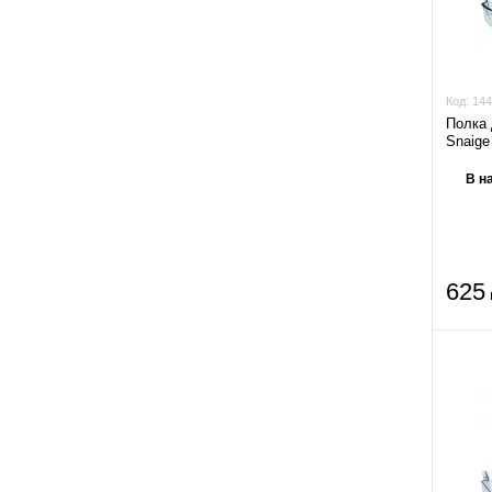
440
(61)
330x310x100
(1)
440.5
(1)
335x175
(1)
441
(2)
335x295x4
(1)
Код:
144
441.2
(1)
Полка 
350x170
(1)
Snaig
442
(2)
357x120
(1)
В н
443
(3)
366x311
(1)
445
(13)
370x300
(1)
446
(1)
380x100
(2)
625
450
(18)
380x300
(1)
454
(1)
380x80x103
(1)
455
(13)
385x333x7
(1)
457
(1)
390x100
(1)
458
(3)
390x200x4
(1)
458.5
(2)