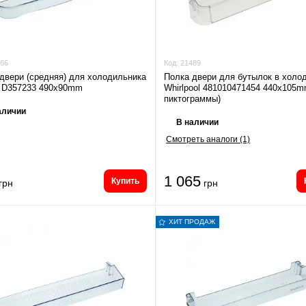
66
Код:
21489
двери (средняя) для холодильника
Полка двери для бутылок в холо
e D357233 490x90mm
Whirlpool 481010471454 440x105m
пиктограммы)
аличии
В наличии
Смотреть аналоги (1)
1 065
Купить
грн
грн
ХИТ ПРОДАЖ