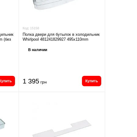
Код:
15158
дильник
Полка двери для бутылок в холодильник
m (без
Whirlpool 481241829927 495x110mm
В наличии
1 395
Купить
Купить
грн