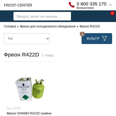
0 800 335 170
FROST-CENTER
Безкоштовно
0
Головна
Фреон для холодильного обладнання
Фреон R422D
1
ФІЛЬТР
Фреон R422D
1 товар
Код:
41565
Фреон SANMEI R422D (заміна