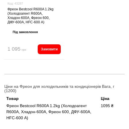
Код:
43287
Фреон Bestcool R600A 1.2kg
(Холодоагент R600A,
Хладон-600A, Фреон 600,
ДФУ-600A, HFC-600 А)
Під замовлення
1 095
Замовити
грн
Ціни на Фреон для холодильників та кондиціонерів Вага, г
(1200)
Товар
Ціна
Фреон Bestcool R600A 1.2kg (Холодоагент
1095 ₴
R600A, Хладон-600A, Фреон 600, ДФУ-600A,
HFC-600 А)