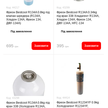
Код:
43299
Код:
44217
Фреон Bestcool R134A 0.34kg
Фреон Bestcool R134A 0.8kg під
під кран 338 Хладагент R134A,
клапан шредера (R134A,
Хладон-134A, Фреон 134,
Хладон-134A, Фреон 134,
ДФУ-134A, HFC-134
ДФУ-134A)
Під замовлення
Під замовлення
695
395
Замовити
Замовити
грн
грн
Код:
44414
Код:
43298
Фреон Bestcool R1234YF 0.9kg
Фреон Bestcool R134A 0.8kg під
Холодоагент R1234YF,
кран 338 (Холодоаге R134A,