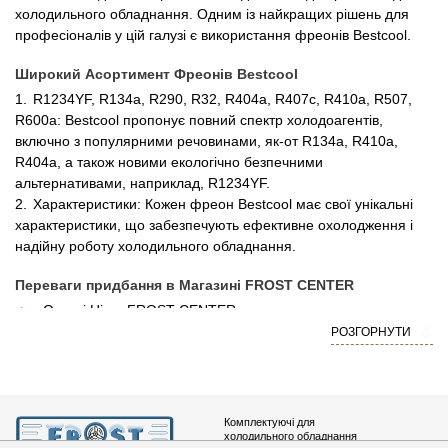
холодильного обладнання. Одним із найкращих рішень для
професіоналів у цій галузі є використання фреонів Bestcool.
Широкий Асортимент Фреонів Bestcool
R1234YF, R134a, R290, R32, R404a, R407c, R410a, R507,
R600a: Bestcool пропонує повний спектр холодоагентів,
включно з популярними речовинами, як-от R134a, R410a,
R404a, а також новими екологічно безпечними
альтернативами, наприклад, R1234YF.
Характеристики: Кожен фреон Bestcool має свої унікальні
характеристики, що забезпечують ефективне охолодження і
надійну роботу холодильного обладнання.
Переваги придбання в Магазині FROST CENTER
Оптові Ціни: FROST CENTER пропонує
конкурентоспроможні ціни на всі холодоагенти Bestcool, а
РОЗГОРНУТИ
також доступ до оптових знижок для регулярних клієнтів.
Широкий Вибір Упаковок: Ви можете придбати фреони
Bestcool у різноманітних упаковках: від балонів та
флаконів до балончиків та пляшок, що дає змогу обрати
Комплектуючі для
найзручніший варіант для вашого обладнання.
холодильного обладнання