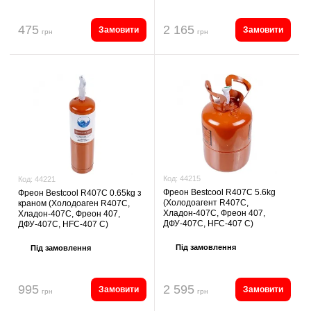
475
2 165
Замовити
Замовити
грн
грн
Код:
44215
Код:
44221
Фреон Bestcool R407C 5.6kg
Фреон Bestcool R407C 0.65kg з
(Холодоагент R407C,
краном (Холодоаген R407C,
Хладон-407C, Фреон 407,
Хладон-407C, Фреон 407,
ДФУ-407C, HFC-407 C)
ДФУ-407C, HFC-407 C)
Під замовлення
Під замовлення
995
2 595
Замовити
Замовити
грн
грн