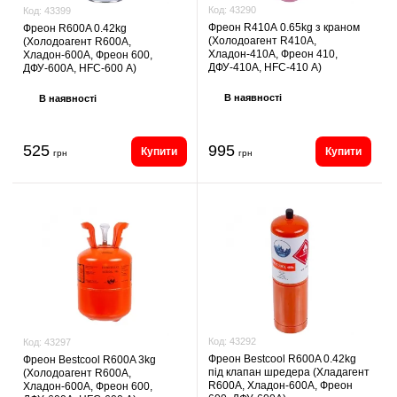
Код:
43290
Код:
43399
Фреон R410А 0.65kg з краном
Фреон R600A 0.42kg
(Холодоагент R410А,
(Холодоагент R600A,
Хладон-410А, Фреон 410,
Хладон-600A, Фреон 600,
ДФУ-410А, HFC-410 А)
ДФУ-600A, HFC-600 А)
В наявності
В наявності
525
995
Купити
Купити
грн
грн
Код:
43292
Код:
43297
Фреон Bestcool R600A 0.42kg
Фреон Bestcool R600A 3kg
під клапан шредера (Хладагент
(Холодоагент R600A,
R600A, Хладон-600A, Фреон
Хладон-600A, Фреон 600,