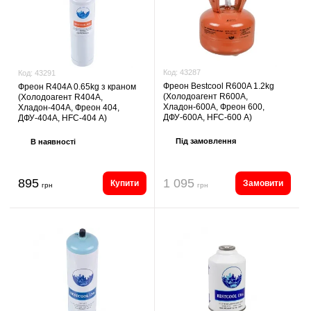
Код:
43287
Код:
43291
Фреон Bestcool R600A 1.2kg
Фреон R404A 0.65kg з краном
(Холодоагент R600A,
(Холодоагент R404A,
Хладон-600A, Фреон 600,
Хладон-404A, Фреон 404,
ДФУ-600A, HFC-600 А)
ДФУ-404A, HFC-404 А)
Під замовлення
В наявності
895
1 095
Купити
Замовити
грн
грн