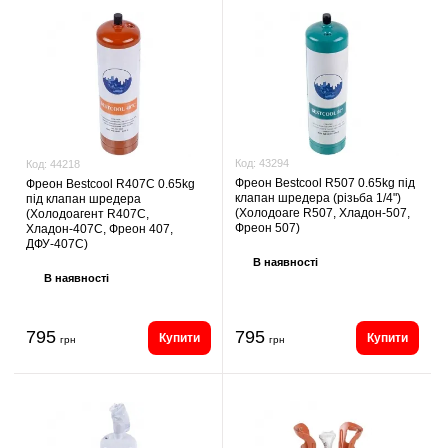
Код:
43294
Код:
44218
Фреон Bestcool R507 0.65kg під
Фреон Bestcool R407C 0.65kg
клапан шредера (різьба 1/4")
під клапан шредера
(Холодоаге R507, Хладон-507,
(Холодоагент R407C,
Фреон 507)
Хладон-407C, Фреон 407,
ДФУ-407C)
В наявності
В наявності
795
795
Купити
Купити
грн
грн