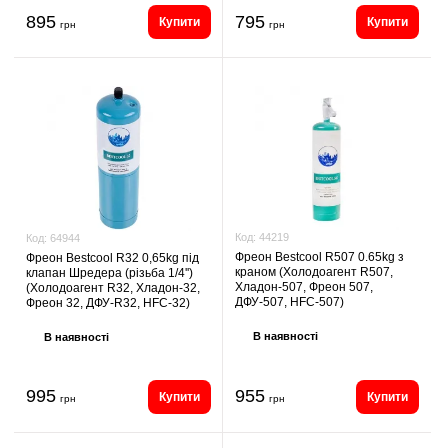
895
795
Купити
Купити
грн
грн
Код:
44219
Код:
64944
Фреон Bestcool R507 0.65kg з
Фреон Bestcool R32 0,65kg під
краном (Холодоагент R507,
клапан Шредера (різьба 1/4'')
Хладон-507, Фреон 507,
(Холодоагент R32, Хладон-32,
ДФУ-507, HFC-507)
Фреон 32, ДФУ-R32, HFC-32)
В наявності
В наявності
995
955
Купити
Купити
грн
грн