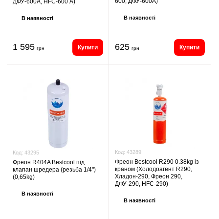
600, ДФУ-600A)
ДФУ-600A, HFC-600 А)
В наявності
В наявності
1 595
625
Купити
Купити
грн
грн
Код:
43289
Код:
43295
Фреон Bestcool R290 0.38kg із
Фреон R404A Bestcool під
краном (Холодоагент R290,
клапан шредера (резьба 1/4")
Хладон-290, Фреон 290,
(0,65kg)
ДФУ-290, HFC-290)
В наявності
В наявності