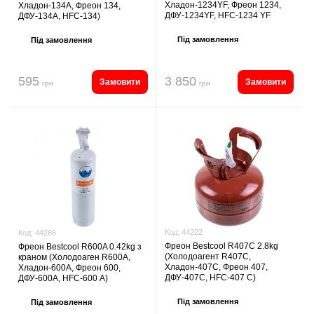
Хладон-1234YF, Фреон 1234,
Хладон-134A, Фреон 134,
ДФУ-1234YF, HFC-1234 YF
ДФУ-134A, HFC-134)
Під замовлення
Під замовлення
595
3 850
Замовити
Замовити
грн
грн
Код:
44222
Код:
44266
Фреон Bestcool R407C 2.8kg
Фреон Bestcool R600A 0.42kg з
(Холодоагент R407C,
краном (Холодоаген R600A,
Хладон-407C, Фреон 407,
Хладон-600A, Фреон 600,
ДФУ-407C, HFC-407 C)
ДФУ-600A, HFC-600 А)
Під замовлення
Під замовлення