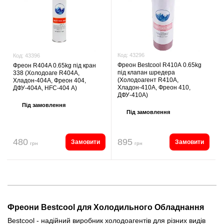
Код:
43296
Код:
43396
Фреон Bestcool R410А 0.65kg
Фреон R404A 0.65kg під кран
під клапан шредера
338 (Холодоаге R404A,
(Холодоагент R410А,
Хладон-404A, Фреон 404,
Хладон-410А, Фреон 410,
ДФУ-404A, HFC-404 А)
ДФУ-410А)
Під замовлення
Під замовлення
480
895
Замовити
Замовити
грн
грн
Фреони Bestcool для Холодильного Обладнання
Bestcool - надійний виробник холодоагентів для різних видів