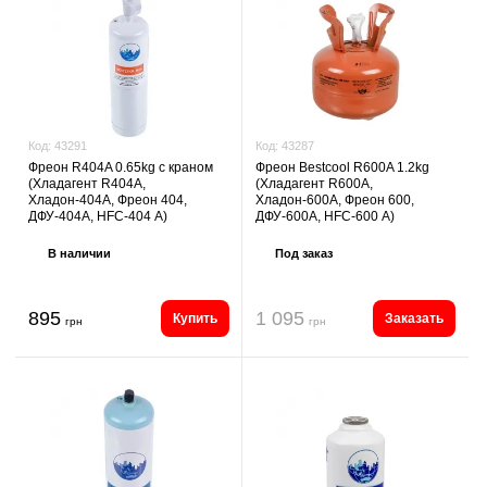
Код:
43287
Код:
43291
Фреон Bestcool R600A 1.2kg
Фреон R404A 0.65kg с краном
(Хладагент R600A,
(Хладагент R404A,
Хладон-600A, Фреон 600,
Хладон-404A, Фреон 404,
ДФУ-600A, HFC-600 А)
ДФУ-404A, HFC-404 А)
Под заказ
В наличии
895
1 095
Купить
Заказать
грн
грн