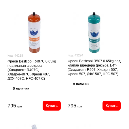
Код:
43294
Код:
44218
Фреон Bestcool R507 0.65kg под
Фреон Bestcool R407C 0.65kg
клапан шредера (резьба 1/4")
под клапан шредера
(Хладагент R507, Хладон-507,
(Хладагент R407C,
Фреон 507, ДФУ-507, HFC-507)
Хладон-407C, Фреон 407,
ДФУ-407C, HFC-407 C)
В наличии
В наличии
795
795
Купить
Купить
грн
грн