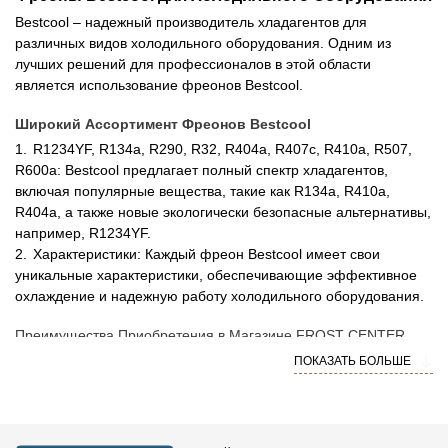
Bestcool – надежный производитель хладагентов для
различных видов холодильного оборудования. Одним из
лучших решений для профессионалов в этой области
является использование фреонов Bestcool.
Широкий Ассортимент Фреонов Bestcool
R1234YF, R134a, R290, R32, R404a, R407c, R410a, R507,
R600a: Bestcool предлагает полный спектр хладагентов,
включая популярные вещества, такие как R134a, R410a,
R404a, а также новые экологически безопасные альтернативы,
например, R1234YF.
Характеристики: Каждый фреон Bestcool имеет свои
уникальные характеристики, обеспечивающие эффективное
охлаждение и надежную работу холодильного оборудования.
Преимущества Приобретения в Магазине FROST CENTER
Оптовые Цены: FROST CENTER предлагает
ПОКАЗАТЬ БОЛЬШЕ
конкурентоспособные цены на все хладагенты Bestcool, а
также доступ к оптовым скидкам для регулярных клиентов.
Широкий Выбор Упаковок: Вы можете приобрести фреоны
Bestcool в различных упаковках: от баллонов и флаконов