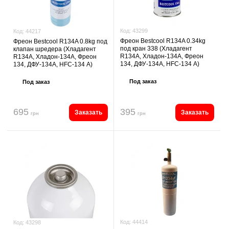
Код:
43299
Код:
44217
Фреон Bestcool R134A 0.34kg
Фреон Bestcool R134A 0.8kg под
под кран 338 (Хладагент
клапан шредера (Хладагент
R134A, Хладон-134A, Фреон
R134A, Хладон-134A, Фреон
134, ДФУ-134A, HFC-134 А)
134, ДФУ-134A, HFC-134 А)
Под заказ
Под заказ
695
395
Заказать
Заказать
грн
грн
Код:
44414
Код:
43298