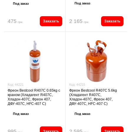
Под заказ
Под заказ
475
2 165
Заказать
Заказать
грн
грн
Код:
44215
Код:
44221
Фреон Bestcool R407C 5.6kg
Фреон Bestcool R407C 0.65kg с
(Хладагент R407C,
краном (Хладагент R407C,
Хладон-407C, Фреон 407,
Хладон-407C, Фреон 407,
ДФУ-407C, HFC-407 C)
ДФУ-407C, HFC-407 C)
Под заказ
Под заказ
995
2 595
Заказать
Заказать