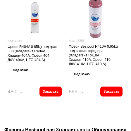
Код:
43296
Код:
43396
Фреон Bestcool R410А 0.65kg
Фреон R404A 0.65kg под кран
под клапан шредера
338 (Хладагент R404A,
(Хладагент R410А,
Хладон-404A, Фреон 404,
Хладон-410А, Фреон 410,
ДФУ-404A, HFC-404 А)
ДФУ-410А, HFC-410 А)
Под заказ
Под заказ
480
895
Заказать
Заказать
грн
грн
Фреоны Bestcool для Холодильного Оборудования