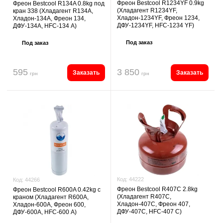
Фреон Bestcool R1234YF 0.9kg
Фреон Bestcool R134A 0.8kg под
(Хладагент R1234YF,
кран 338 (Хладагент R134A,
Хладон-1234YF, Фреон 1234,
Хладон-134A, Фреон 134,
ДФУ-1234YF, HFC-1234 YF)
ДФУ-134A, HFC-134 А)
Под заказ
Под заказ
595
3 850
Заказать
Заказать
грн
грн
Код:
44222
Код:
44266
Фреон Bestcool R407C 2.8kg
Фреон Bestcool R600A 0.42kg с
(Хладагент R407C,
краном (Хладагент R600A,
Хладон-407C, Фреон 407,
Хладон-600A, Фреон 600,
ДФУ-407C, HFC-407 C)
ДФУ-600A, HFC-600 А)