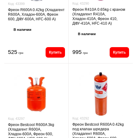
Код:
43290
Код:
43399
Фреон R410А 0.65kg с краном
Фреон R600A 0.42kg (Хладагент
(Хладагент R410А,
R600A, Хладон-600A, Фреон
Хладон-410А, Фреон 410,
600, ДФУ-600A, HFC-600 А)
ДФУ-410А, HFC-410 А)
В наличии
В наличии
525
995
Купить
Купить
грн
грн
Код:
43292
Код:
43297
Фреон Bestcool R600A 0.42kg
Фреон Bestcool R600A 3kg
под клапан шредера
(Хладагент R600A,
(Хладагент R600A,
Хладон-600A, Фреон 600,