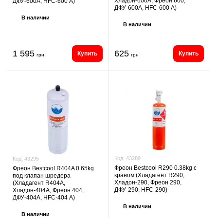
Хладон-600A, Фреон 600,
ДФУ-600A, HFC-600 А)
ДФУ-600A, HFC-600 А)
В наличии
В наличии
1 595
625
Купить
Купить
грн
грн
Код:
43289
Код:
43295
Фреон Bestcool R290 0.38kg с
Фреон Bestcool R404A 0.65kg
краном (Хладагент R290,
под клапан шредера
Хладон-290, Фреон 290,
(Хладагент R404A,
ДФУ-290, HFC-290)
Хладон-404A, Фреон 404,
ДФУ-404A, HFC-404 А)
В наличии
В наличии