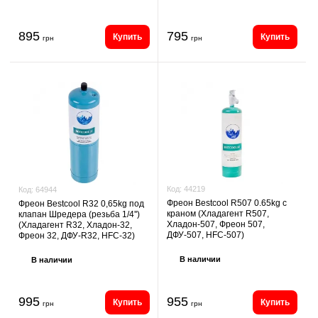
895
795
Купить
Купить
грн
грн
Код:
44219
Код:
64944
Фреон Bestcool R507 0.65kg с
Фреон Bestcool R32 0,65kg под
краном (Хладагент R507,
клапан Шредера (резьба 1/4'')
Хладон-507, Фреон 507,
(Хладагент R32, Хладон-32,
ДФУ-507, HFC-507)
Фреон 32, ДФУ-R32, HFC-32)
В наличии
В наличии
995
955
Купить
Купить
грн
грн