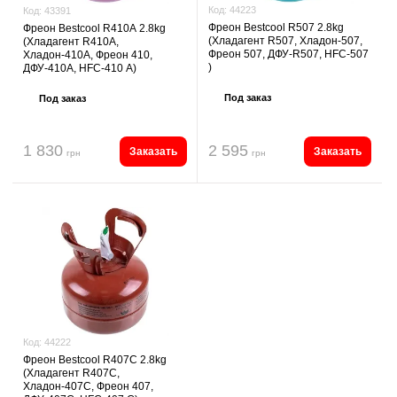
Код:
44223
Код:
43391
Фреон Bestcool R507 2.8kg
Фреон Bestcool R410А 2.8kg
(Хладагент R507, Хладон-507,
(Хладагент R410А,
Фреон 507, ДФУ-R507, HFC-507
Хладон-410А, Фреон 410,
)
ДФУ-410А, HFC-410 А)
Под заказ
Под заказ
1 830
2 595
Заказать
Заказать
грн
грн
Код:
44222
Фреон Bestcool R407C 2.8kg
(Хладагент R407C,
Хладон-407C, Фреон 407,