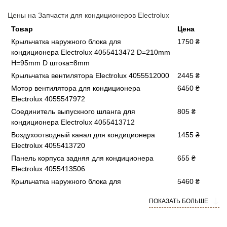
Цены на Запчасти для кондиционеров Electrolux
Товар
Цена
Крыльчатка наружного блока для
1750 ₴
кондиционера Electrolux 4055413472 D=210mm
H=95mm D штока=8mm
Крыльчатка вентилятора Electrolux 4055512000
2445 ₴
Мотор вентилятора для кондиционера
6450 ₴
Electrolux 4055547972
Соединитель выпускного шланга для
805 ₴
кондиционера Electrolux 4055413712
Воздухоотводный канал для кондиционера
1455 ₴
Electrolux 4055413720
Панель корпуса задняя для кондиционера
655 ₴
Electrolux 4055413506
Крыльчатка наружного блока для
5460 ₴
кондиционера Electrolux 4055413670
ПОКАЗАТЬ БОЛЬШЕ
D=225mm, H=115mm, D штока=8mm