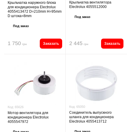
Крыльчатка вентилятора
Крыльчатка наружного блока
Electrolux 4055512000
для кондиционера Electrolux
4055413472 D=210mm H=95mm
D штока=8mm
Под заказ
Под заказ
1 750
2 445
Заказать
Заказать
грн
грн
Код:
65050
Код:
65626
Соединитель выпускного
Мотор вентилятора для
шланга для кондиционера
кондиционера Electrolux
Electrolux 4055413712
4055547972
Под заказ
Под заказ