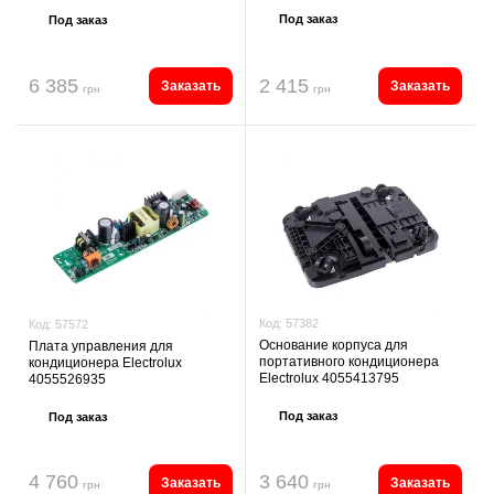
Под заказ
Под заказ
6 385
2 415
Заказать
Заказать
грн
грн
Код:
57382
Код:
57572
Основание корпуса для
Плата управления для
портативного кондиционера
кондиционера Electrolux
Electrolux 4055413795
4055526935
Под заказ
Под заказ
4 760
3 640
Заказать
Заказать
грн
грн