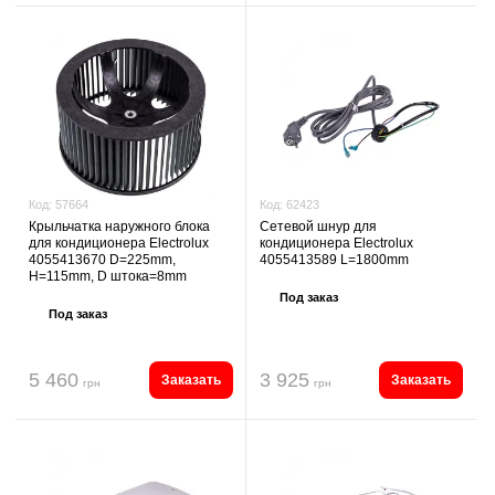
Код:
62423
Код:
57664
Сетевой шнур для
Крыльчатка наружного блока
кондиционера Electrolux
для кондиционера Electrolux
4055413589 L=1800mm
4055413670 D=225mm,
H=115mm, D штока=8mm
Под заказ
Под заказ
5 460
3 925
Заказать
Заказать
грн
грн