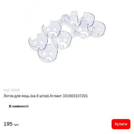
Код:
06495
Лоток для яєць (на 8 штук) Атлант 331603107201
В наявності
195
Купити
грн