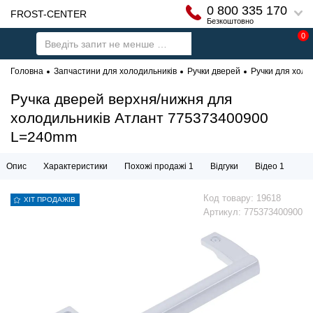
0 800 335 170
FROST-CENTER
Безкоштовно
0
Головна
Запчастини для холодильників
Ручки дверей
Ручки для холо
Ручка дверей верхня/нижня для
холодильників Атлант 775373400900
L=240mm
Опис
Характеристики
Похожі продажі 1
Відгуки
Відео 1
Код товару:
19618
ХІТ ПРОДАЖІВ
Артикул:
775373400900