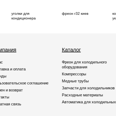
уголки для
фреон r32 киев
к
кондиционера
у
мпания
Каталог
ас
Фреон для холодильного
оборудования
тавка и оплата
Компрессоры
нды
Медные трубы
ьзовательское соглашение
Запчасти для холодильников
ен и возврат
Расходные материалы
такты
Автоматика для холодильных
атная связь
Запчасти для кондиционеров
Запчасти для автомобильных