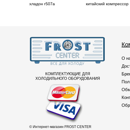
хладон r507a
китайский компрессор
Ко
О н
Дос
Бре
КОМПЛЕКТУЮЩИЕ ДЛЯ
ХОЛОДИЛЬНОГО ОБОРУДОВАНИЯ
Пол
Обм
Кон
Обр
© Интернет-магазин FROST CENTER