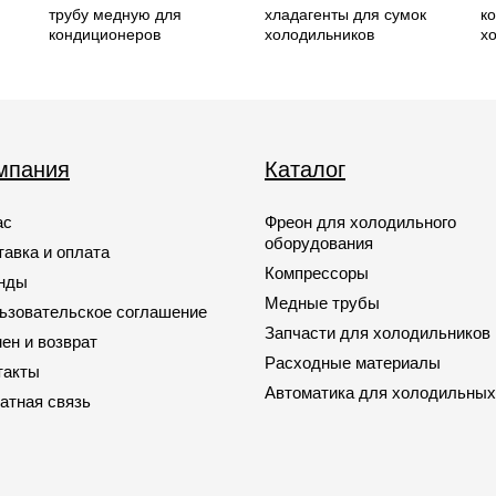
трубу медную для
хладагенты для сумок
к
кондиционеров
холодильников
х
мпания
Каталог
ас
Фреон для холодильного
оборудования
тавка и оплата
Компрессоры
нды
Медные трубы
ьзовательское соглашение
Запчасти для холодильников
ен и возврат
Расходные материалы
такты
Автоматика для холодильных
атная связь
Запчасти для кондиционеров
Запчасти для автомобильных
кондиционеров