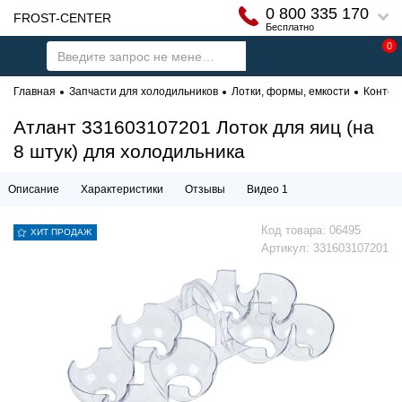
0 800 335 170
FROST-CENTER
Бесплатно
0
Главная
Запчасти для холодильников
Лотки, формы, емкости
Контей
Атлант 331603107201 Лоток для яиц (на
8 штук) для холодильника
Описание
Характеристики
Отзывы
Видео 1
Код товара:
06495
ХИТ ПРОДАЖ
Артикул:
331603107201