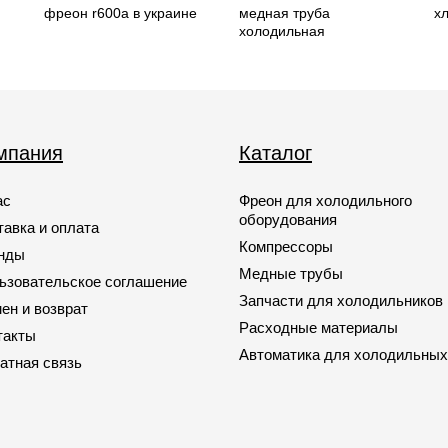
фреон r600a в украине
медная труба
х
холодильная
мпания
Каталог
ас
Фреон для холодильного
оборудования
тавка и оплата
Компрессоры
нды
Медные трубы
ьзовательское соглашение
Запчасти для холодильников
ен и возврат
Расходные материалы
такты
Автоматика для холодильных
атная связь
Запчасти для кондиционеров
Запчасти для автомобильных
кондиционеров