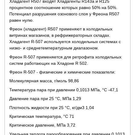
Хладагент R507 входят Хладагенты R143а и R125
процентное соотношение которых равно 50% на 50%.
Потенциал разрушения озонового слоя у Фреона R507
равен нулю.
Фреон (хладагент) R507 применяют в холодильных
витринах магазинов, в рефрижераторных складах.
Хладагент R-507 используется холодильных системах с
низко- и среднетемпературным диапазоном.
Фреон R-507 применяется для ретрофита холодильных
систем работающих на Хладоне R 502.
Фреон R-507 - физические и химические показатели:
Молекулярная масса, г/моль 98,86
Температура пара при давлении 0,1013 МПа, °С -47,1
Давление пара при 25 °С, МПа 1,29
Плотность жидкости при 25 °С, кг/дм3 1,04
Критическая температура, °С 71
Критическое давление, МПа 3,72
Удельная теплота парообразования при давлении 0,1013