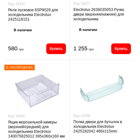
Код:
16277
Код:
16337
Electrolux 2636035053 Ручка
Реле пусковое 6SP9029 для
двери (верхняя/нижняя) для
холодильника Electrolux
холодильника
2425118151
В наличии
В наличии
580
1 255
Купить
Купить
грн
грн
РАСПРОДАЖА
Код:
13786
Код:
35982
Полка двери для бутылок в
Ящик морозильной камеры
холодильник Electrolux
(верхний/средний) для
2425182041 480x115mm
холодильника Electrolux
140075825012 395х360х160 мм