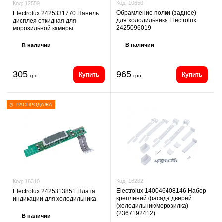
Код:
10650
Код:
12559
Обрамление полки (заднее)
Electrolux 2425331770 Панель
для холодильника Electrolux
дисплея откидная для
2425096019
морозильной камеры
В наличии
В наличии
305
965
Купить
Купить
грн
грн
РАСПРОДАЖА
Код:
16232
Код:
16310
Electrolux 140046408146 Набор
Electrolux 2425313851 Плата
креплений фасада дверей
индикации для холодильника
(холодильник/морозилка)
(2367192412)
В наличии