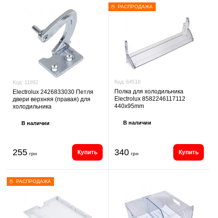
РАСПРОДАЖА
Код:
64518
Код:
11892
Полка для холодильника
Electrolux 2426833030 Петля
Electrolux 8582246117112
двери верхняя (правая) для
440x95mm
холодильника
В наличии
В наличии
255
340
Купить
Купить
грн
грн
РАСПРОДАЖА