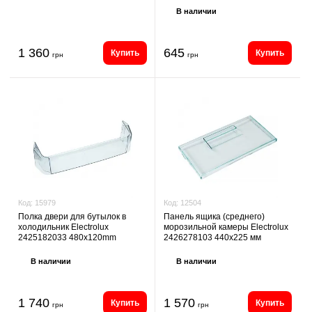
В наличии
1 360
645
Купить
Купить
грн
грн
Код:
12504
Код:
15979
Панель ящика (среднего)
Полка двери для бутылок в
морозильной камеры Electrolux
холодильник Electrolux
2426278103 440х225 мм
2425182033 480x120mm
В наличии
В наличии
1 740
1 570
Купить
Купить
грн
грн