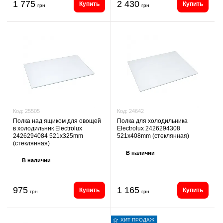
1 775
2 430
Купить
Купить
грн
грн
Код:
24642
Код:
25505
Полка для холодильника
Полка над ящиком для овощей
Electrolux 2426294308
в холодильник Electrolux
521x408mm (стеклянная)
2426294084 521x325mm
(стеклянная)
В наличии
В наличии
975
1 165
Купить
Купить
грн
грн
ХИТ ПРОДАЖ