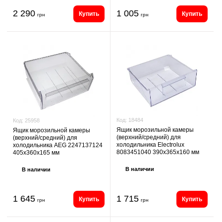
2 290
1 005
Купить
Купить
грн
грн
Код:
18484
Код:
25958
Ящик морозильной камеры
Ящик морозильной камеры
(верхний/средний) для
(верхний/средний) для
холодильника Electrolux
холодильника AEG 2247137124
8083451040 390х365х160 мм
405х360х165 мм
В наличии
В наличии
1 645
1 715
Купить
Купить
грн
грн