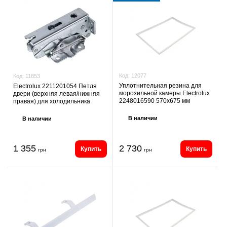
Код:
12077
Код:
11853
Уплотнительная резина для
Electrolux 2211201054 Петля
морозильной камеры Electrolux
двери (верхняя левая/нижняя
2248016590 570х675 мм
правая) для холодильника
В наличии
В наличии
1 355
2 730
Купить
Купить
грн
грн