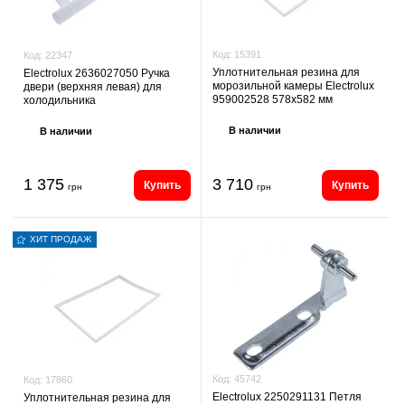
Код:
15391
Код:
22347
Уплотнительная резина для
Electrolux 2636027050 Ручка
морозильной камеры Electrolux
двери (верхняя левая) для
959002528 578x582 мм
холодильника
В наличии
В наличии
1 375
3 710
Купить
Купить
грн
грн
ХИТ ПРОДАЖ
Код:
45742
Код:
17860
Electrolux 2250291131 Петля
Уплотнительная резина для