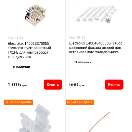
Код:
38428
Код:
41113
Electrolux 140046408336 Набор
Electrolux 140013370055
креплений фасада дверей для
Комплект пускозащитный
встраиваемого холодильника
TX1FB для компрессора
холодильника
В наличии
В наличии
1 015
560
Купить
Купить
грн
грн
РАСПРОДАЖА
РАСПРОДАЖА