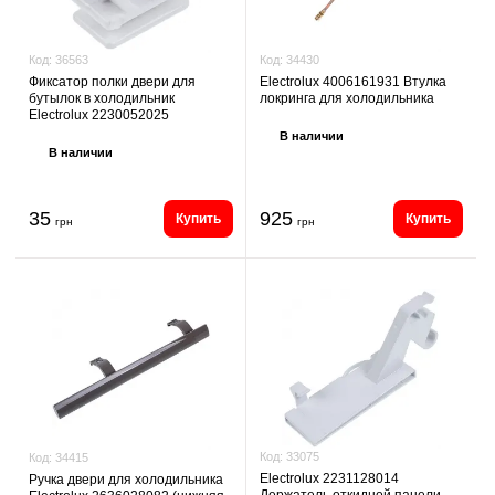
Код:
34430
Код:
36563
Electrolux 4006161931 Втулка
Фиксатор полки двери для
локринга для холодильника
бутылок в холодильник
Electrolux 2230052025
В наличии
В наличии
35
925
Купить
Купить
грн
грн
Код:
33075
Код:
34415
Electrolux 2231128014
Ручка двери для холодильника
Держатель откидной панели