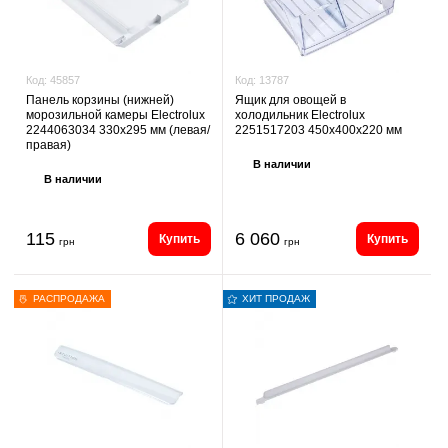
Код:
13787
Код:
45857
Ящик для овощей в
Панель корзины (нижней)
холодильник Electrolux
морозильной камеры Electrolux
2251517203 450х400х220 мм
2244063034 330х295 мм (левая/
правая)
В наличии
В наличии
115
6 060
Купить
Купить
грн
грн
РАСПРОДАЖА
ХИТ ПРОДАЖ