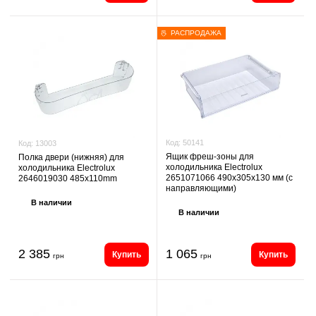
РАСПРОДАЖА
Код:
50141
Код:
13003
Ящик фреш-зоны для
Полка двери (нижняя) для
холодильника Electrolux
холодильника Electrolux
2651071066 490х305х130 мм (с
2646019030 485x110mm
направляющими)
В наличии
В наличии
2 385
1 065
Купить
Купить
грн
грн