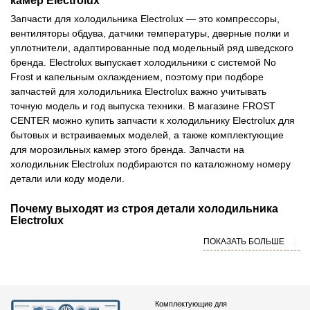
камер Electrolux
Запчасти для холодильника Electrolux — это компрессоры,
вентиляторы обдува, датчики температуры, дверные полки и
уплотнители, адаптированные под модельный ряд шведского
бренда. Electrolux выпускает холодильники с системой No
Frost и капельным охлаждением, поэтому при подборе
запчастей для холодильника Electrolux важно учитывать
точную модель и год выпуска техники. В магазине FROST
CENTER можно купить запчасти к холодильнику Electrolux для
бытовых и встраиваемых моделей, а также комплектующие
для морозильных камер этого бренда. Запчасти на
холодильник Electrolux подбираются по каталожному номеру
детали или коду модели.
Почему выходят из строя детали холодильника
Electrolux
Современные холодильники Electrolux рассчитаны на
ПОКАЗАТЬ БОЛЬШЕ
длительный срок службы, однако отдельные детали
изнашиваются раньше других. Причины могут быть как
механическими (физический износ пластика, резины, петель),
так и связанными с режимом эксплуатации — перепадами
Комплектующие для