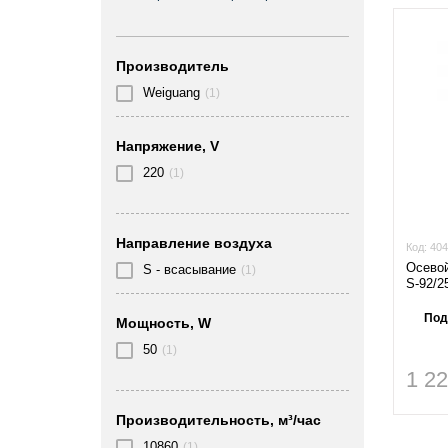
Производитель
Weiguang
(1)
Напряжение, V
220
(1)
Направление воздуха
Код:
404
Осевой
S - всасывание
(1)
S-92/2
Под
Мощность, W
50
(1)
1 2
Производительность, м³/час
10860
(1)