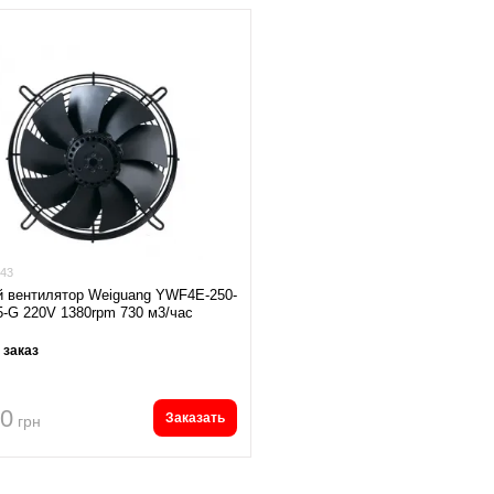
43
 вентилятор Weiguang YWF4E-250-
5-G 220V 1380rpm 730 м3/час
 заказ
20
Заказать
грн