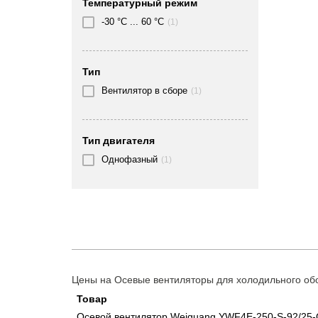
Температурный режим
6570
(2)
-30 °C ... 60 °C
(1)
730
(1)
780
(2)
Тип
Вентилятор в сборе
8720
(1)
(1)
960
(2)
Тип двигателя
Однофазный
(1)
Цены на Осевые вентиляторы для холодильного обо
Товар
Осевой вентилятор Weiguang YWF4E-250-S-92/25-