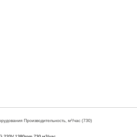
рудования Производительность, м³/час (730)
G 220V 1380rpm 730 м3/час