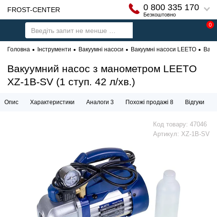
0 800 335 170
FROST-CENTER
Безкоштовно
0
Головна
Інструменти
Вакуумні насоси
Вакуумні насоси LEETO
Ваку
Вакуумний насос з манометром LEETO
XZ-1B-SV (1 ступ. 42 л/хв.)
Опис
Характеристики
Аналоги 3
Похожі продажі 8
Відгуки
Код товару:
47046
Артикул:
XZ-1B-SV