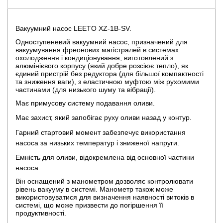
Вакуумний насос LEETO XZ-1B-SV.
Одноступеневий вакуумний насос, призначений для
вакуумування фреонових магістралей в системах
охолодження і кондиціонування, виготовлений з
алюмінієвого корпусу (який добре розсіює тепло), як
єдиний пристрій без редуктора (для більшої компактності
та зниження ваги), з еластичною муфтою між рухомими
частинами (для низького шуму та вібрації).
Має примусову систему подавання оливи.
Має захист, який запобігає руху оливи назад у контур.
Гарний стартовий момент забезпечує використання
насоса за низьких температур і зниженої напруги.
Емність для оливи, відокремлена від основної частини
насоса.
Він оснащений з манометром дозволяє контролювати
рівень вакууму в системі. Манометр також може
використовуватися для визначення наявності витоків в
системі, що може призвести до погіршення її
продуктивності.