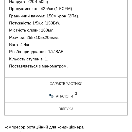
Напруга: 220В-50Гц.
Продуктивність: 42л/хв (1.5СFM).
Граничний вакуум: 150мікрон (2Па).
Потужність: 1/5к.с (150Вт).
Місткість оливи: 160мл.
Розміри: 255x105x205мм.
Вага: 4.4кг.
Різьба приєднання: 1/4"SAE.
Кількість ступенів: 1.
Поставляється з манометром.
ХАРАКТЕРИСТИКИ
3
АНАЛОГИ
ВІДГУКИ
компресор ротаційний для кондиціонера