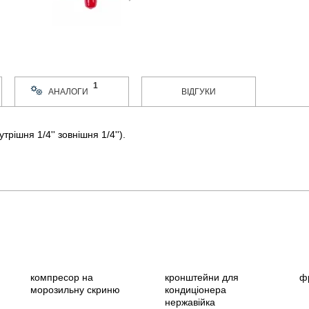
1
АНАЛОГИ
ВІДГУКИ
рішня 1/4'' зовнішня 1/4'').
компресор на
кронштейни для
ф
морозильну скриню
кондиціонера
нержавійка