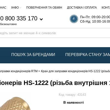
 НАС
ІНФО
ПОВЕРНЕННЯ ТА ОБМІН
ДОСТАВКА І ОПЛАТА
КОНТ
0 800 335 170
Пн-Пт: 09:00-20:0
Сб-Нд: 10:00-16:0
Безкоштовно
ПОШУК ЗА БРЕНДАМИ
ПЕРЕВІРКА СТАНУ З
аправки кондиціонерів RTM
Кран для заправки кондиціонерів HS-1222 (різьба 
нерів HS-1222 (різьба внутрішня 1/4
Код товару:
43143
В наявності