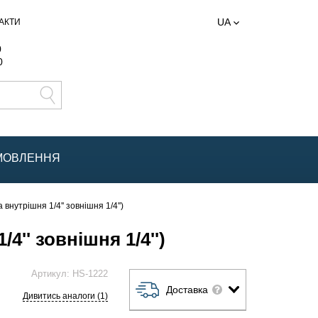
UA
АКТИ
0
0
АМОВЛЕННЯ
внутрішня 1/4'' зовнішня 1/4'')
'' зовнішня 1/4'')
Артикул:
HS-1222
Доставка
Дивитись аналоги (1)