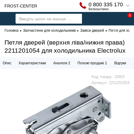
0 800 335 170
FROST-CENTER
Безкоштовно
0
Головна
Запчастини для холодильників
Завіси дверей
Петлі для холо
Петля дверей (верхня ліва/нижня права)
2211201054 для холодильника Electrolux
Опис
Характеристики
Аналоги 2
Похожі продажі 1
Відгуки
Код товару:
11853
Артикул:
2211201054