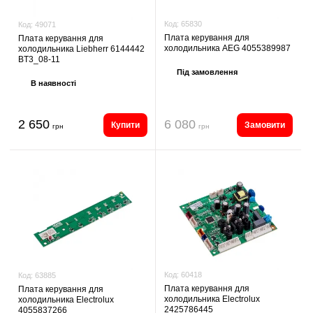
Код:
65830
Код:
49071
Плата керування для
Плата керування для
холодильника AEG 4055389987
холодильника Liebherr 6144442
BT3_08-11
Під замовлення
В наявності
2 650
6 080
Купити
Замовити
грн
грн
Код:
60418
Код:
63885
Плата керування для
Плата керування для
холодильника Electrolux
холодильника Electrolux
2425786445
4055837266