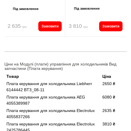
Під замовлення
Під замовлення
2 635
3 810
Замовити
Замовити
грн
грн
Ціни на Модулі (плати) управління для холодильників Вид
запчастини (Плата керування)
Товар
Ціна
Плата керування для холодильника Liebherr
2650 ₴
6144442 BT3_08-11
Плата керування для холодильника AEG
6080 ₴
4055389987
Плата керування для холодильника Electrolux
2635 ₴
4055837266
Плата керування для холодильника Electrolux
3810 ₴
2425786445